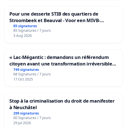
Pour une desserte STIB des quartiers de
Stroombeek et Beauval - Voor een MIVB-
bediening van de wijken Strombeek en Het
85 signatures
85 Signatures / 7 jours
Voor
3 Aug 2026
« Lac-Mégantic : demandons un référendum
citoyen avant une transformation irréversible
de notre territoire »
749 signatures
68 Signatures / 7 jours
17 Oct 2025
Stop à la criminalisation du droit de manifester
à Neuchâtel
299 signatures
60 Signatures / 7 jours
29 Jul 2026