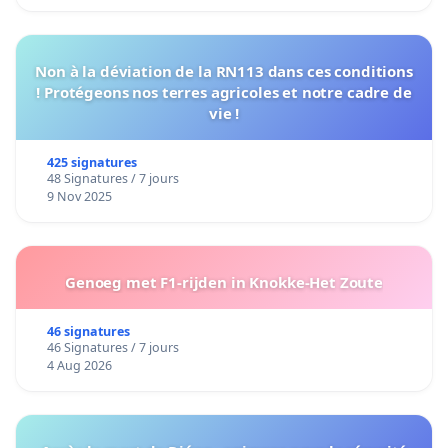
Non à la déviation de la RN113 dans ces conditions
! Protégeons nos terres agricoles et notre cadre de
vie !
425 signatures
48 Signatures / 7 jours
9 Nov 2025
Genoeg met F1-rijden in Knokke-Het Zoute
46 signatures
46 Signatures / 7 jours
4 Aug 2026