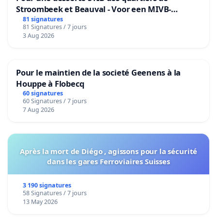
Stroombeek et Beauval - Voor een MIVB-
bediening van de wijken Strombeek en Het
81 signatures
81 Signatures / 7 jours
Voor
3 Aug 2026
Pour le maintien de la societé Geenens à la
Houppe à Flobecq
60 signatures
60 Signatures / 7 jours
7 Aug 2026
Après la mort de Diégo , agissons pour la sécurité
dans les gares Ferroviaires Suisses
3 190 signatures
58 Signatures / 7 jours
13 May 2026