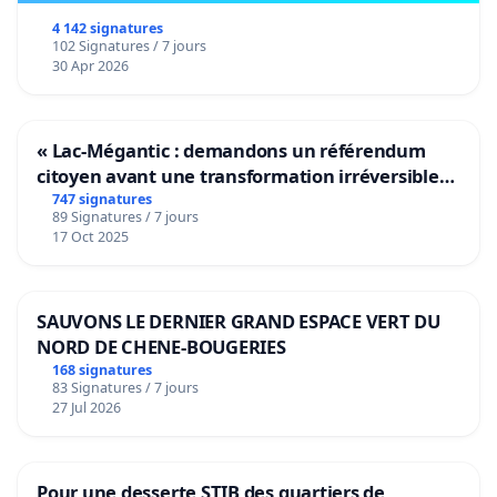
4 142 signatures
102 Signatures / 7 jours
30 Apr 2026
« Lac-Mégantic : demandons un référendum
citoyen avant une transformation irréversible
de notre territoire »
747 signatures
89 Signatures / 7 jours
17 Oct 2025
SAUVONS LE DERNIER GRAND ESPACE VERT DU
NORD DE CHENE-BOUGERIES
168 signatures
83 Signatures / 7 jours
27 Jul 2026
Pour une desserte STIB des quartiers de