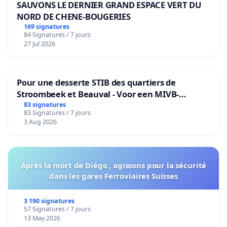
SAUVONS LE DERNIER GRAND ESPACE VERT DU
concernent tous, tant elles touchent à notre
NORD DE CHENE-BOUGERIES
modèle d’éducation.
Le modèle d’éducation que
169 signatures
84 Signatures / 7 jours
les organisations syndicales défendent ces 27 et 28
27 Jul 2026
janvier est celui où l’enseignant a droit au respect
et qui offre à l’élève – chaque élève – un
Pour une desserte STIB des quartiers de
enseignement de qualité.
Stroombeek et Beauval - Voor een MIVB-
bediening van de wijken Strombeek en Het
83 signatures
Voilà pourquoi nous proclamons que l’école est
83 Signatures / 7 jours
Voor
un droit pour tou·te·s !
3 Aug 2026
Organisations syndicales signataires :
CGSP Enseignement – CSC Enseignement – SETCa-
Après la mort de Diégo , agissons pour la sécurité
dans les gares Ferroviaires Suisses
SEL
3 190 signatures
57 Signatures / 7 jours
13 May 2026