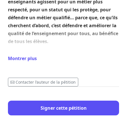
enseignants agissent pour un métier plus
respecté, pour un statut qui les protège, pour
défendre un métier qualifié… parce que, ce qu’ils
cherchent d’abord, c’est défendre et améliorer la
qualité de l’enseignement pour tous, au bénéfice
de tous les élèves.
Depuis la rentrée, de nombreuses décisions de la
Montrer plus
Ministre Glatigny mettent à mal une école de
qualité pour tous.
Plusieurs de ses décisions ne
concernent pas les enseignants en premier lieu
Contacter l’auteur de la pétition
mais bien les élèves directement
. Elles fragilisent
les bases du parcours scolaire des enfants dans le
fondamental. Elles suppriment du soutien et de
Signer cette pétition
l’accompagnement qui était prévu pour les élèves
les plus vulnérables. Elles rendent l’école plus chère
pour les familles. Et elles vont exclure de