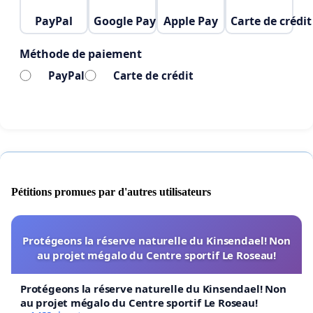
vérifications proactives des droits des parents et
PayPal
Google Pay
Apple Pay
Carte de crédit
des élèves en matière de frais scolaires dans le
Méthode de paiement
futur
.
PayPal
Carte de crédit
- En novembre, le gouvernement a décidé de ne
pas étendre à la 4e primaire la distribution gratuite
du petit matériel scolaire nécessaire aux
apprentissages aux élèves, alors que le budget
nécessaire pour la prolonger était disponible, que
les évaluations montraient que ce système de
Pétitions promues par d'autres utilisateurs
gratuité des fournitures fonctionnait bien, et que
c’était bon pour la qualité des apprentissages de
Protégeons la réserve naturelle du Kinsendael! Non
base des élèves. Conséquence :
56 000 familles
au projet mégalo du Centre sportif Le Roseau!
verront leur facture de rentrée scolaire
augmenter en septembre
.
Protégeons la réserve naturelle du Kinsendael! Non
au projet mégalo du Centre sportif Le Roseau!