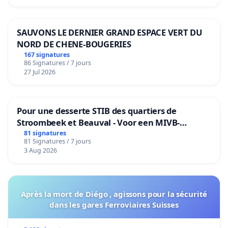
SAUVONS LE DERNIER GRAND ESPACE VERT DU
NORD DE CHENE-BOUGERIES
167 signatures
86 Signatures / 7 jours
27 Jul 2026
Pour une desserte STIB des quartiers de
Stroombeek et Beauval - Voor een MIVB-
bediening van de wijken Strombeek en Het
81 signatures
81 Signatures / 7 jours
Voor
3 Aug 2026
Après la mort de Diégo , agissons pour la sécurité
dans les gares Ferroviaires Suisses