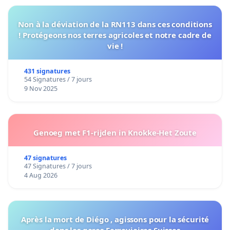
Non à la déviation de la RN113 dans ces conditions
! Protégeons nos terres agricoles et notre cadre de
vie !
431 signatures
54 Signatures / 7 jours
9 Nov 2025
Genoeg met F1-rijden in Knokke-Het Zoute
47 signatures
47 Signatures / 7 jours
4 Aug 2026
Après la mort de Diégo , agissons pour la sécurité
dans les gares Ferroviaires Suisses