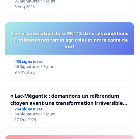
86 Signatures / 7 jours
Voor
3 Aug 2026
Non à la déviation de la RN113 dans ces conditions
! Protégeons nos terres agricoles et notre cadre de
vie !
433 signatures
56 Signatures / 7 jours
9 Nov 2025
« Lac-Mégantic : demandons un référendum
citoyen avant une transformation irréversible
de notre territoire »
754 signatures
54 Signatures / 7 jours
17 Oct 2025