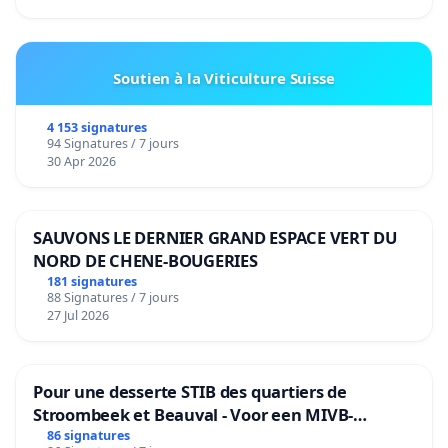
Soutien à la Viticulture Suisse
4 153 signatures
94 Signatures / 7 jours
30 Apr 2026
SAUVONS LE DERNIER GRAND ESPACE VERT DU
NORD DE CHENE-BOUGERIES
181 signatures
88 Signatures / 7 jours
27 Jul 2026
Pour une desserte STIB des quartiers de
Stroombeek et Beauval - Voor een MIVB-
bediening van de wijken Strombeek en Het
86 signatures