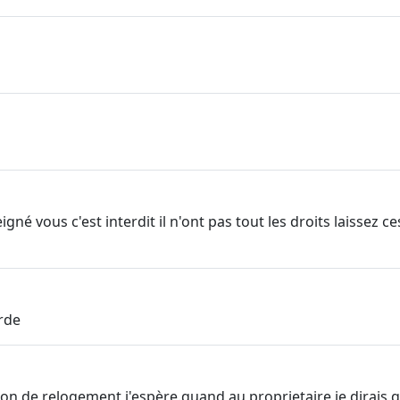
gné vous c'est interdit il n'ont pas tout les droits laissez 
rde
ion de relogement j'espère.quand au proprietaire je dirais 