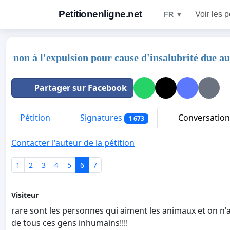
Petitionenligne.net
Voir les p
FR ▼
non à l'expulsion pour cause d'insalubrité due au
Partager sur Facebook
Pétition
Signatures
Conversation
1 673
Contacter l'auteur de la pétition
1
2
3
4
5
6
7
Visiteur
rare sont les personnes qui aiment les animaux et on n'
de tous ces gens inhumains!!!!