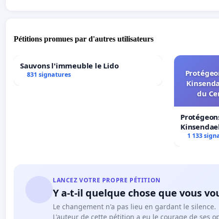
Pétitions promues par d'autres utilisateurs
Sauvons l'immeuble le Lido
Protégeon
831 signatures
Kinsenda
du Ce
Protégeons
Kinsendael
Centre spo
1 133 sign
LANCEZ VOTRE PROPRE PÉTITION
Y a-t-il quelque chose que vous vo
Le changement n'a pas lieu en gardant le silence.
L'auteur de cette pétition a eu le courage de ses o