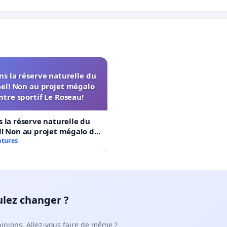
s la réserve naturelle du
el! Non au projet mégalo
ntre sportif Le Roseau!
 la réserve naturelle du
! Non au projet mégalo du
rtif Le Roseau!
atures
ulez changer ?
pinions. Allez-vous faire de même ?