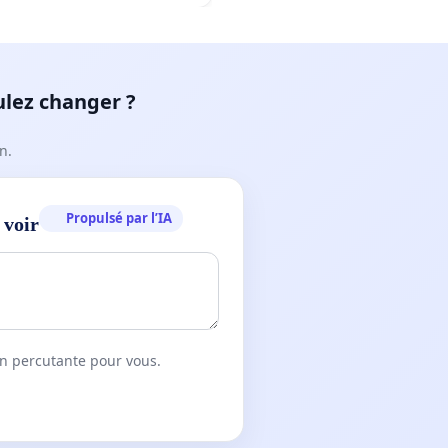
ulez changer ?
n.
Propulsé par l’IA
 voir
on percutante pour vous.