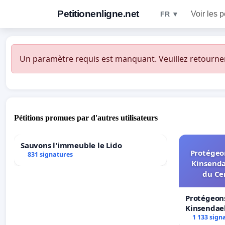
Petitionenligne.net
Voir les p
FR ▼
Un paramètre requis est manquant. Veuillez retourner à
Pétitions promues par d'autres utilisateurs
Sauvons l'immeuble le Lido
Protégeon
831 signatures
Kinsenda
du Ce
Protégeons
Kinsendael
Centre spo
1 133 sign