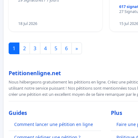
29 Signatures / 7 jours
617 signa
27 Signatu
18 Jul 2026
15 Jul 202
1
2
3
4
5
6
»
Petitionenligne.net
Nous hébergeons gratuitement les pétitions en ligne. Créez une pétitio
utilisant notre service puissant ! Nos pétitions sont mentionnées tous l
créer une pétition est un excellent moyen de se faire remarquer par le p
Guides
Plus
Comment lancer une pétition en ligne
Faire une 
Comment rédiger une pétition ?
Politique 