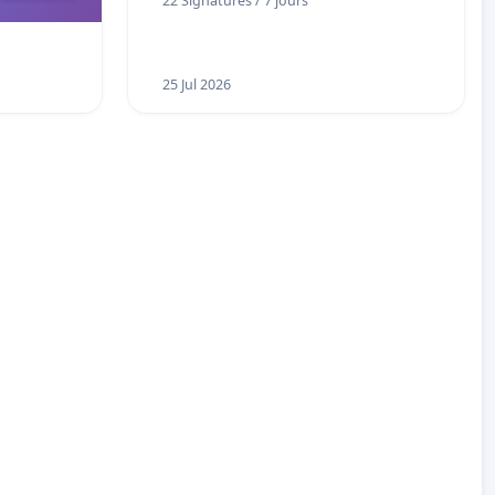
22 Signatures / 7 jours
 instances
UIASS
25 Jul 2026