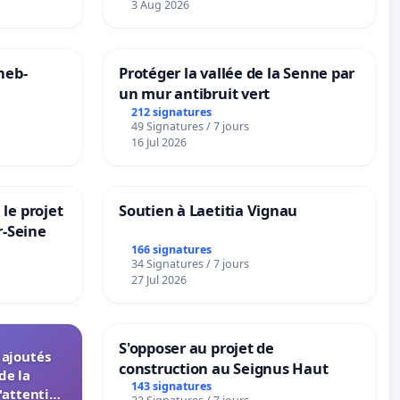
Strombeek en Het Voor
3 Aug 2026
neb-
Protéger la vallée de la Senne par
un mur antibruit vert
212 signatures
49 Signatures / 7 jours
16 Jul 2026
le projet
Soutien à Laetitia Vignau
r-Seine
166 signatures
34 Signatures / 7 jours
27 Jul 2026
S'opposer au projet de
s ajoutés
construction au Seignus Haut
de la
143 signatures
'attention