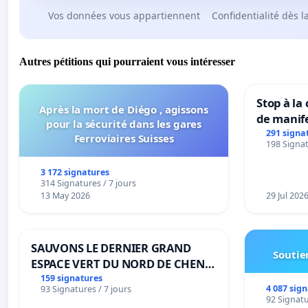
Vos données vous appartiennent
Confidentialité dès l
Autres pétitions qui pourraient vous intéresser
Stop à la
Après la mort de Diégo , agissons
de manif
pour la sécurité dans les gares
291 signa
Ferroviaires Suisses
198 Signat
3 172 signatures
314 Signatures / 7 jours
13 May 2026
29 Jul 202
SAUVONS LE DERNIER GRAND
Soutien
ESPACE VERT DU NORD DE CHENE-
BOUGERIES
159 signatures
4 087 sig
93 Signatures / 7 jours
92 Signatu