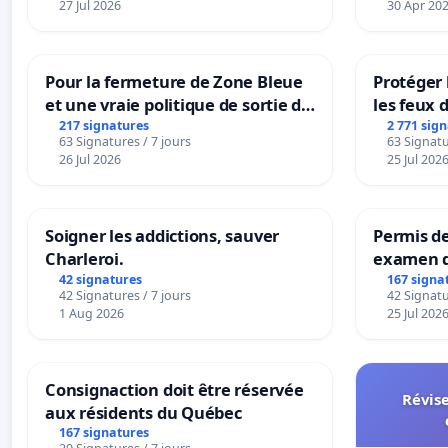
27 Jul 2026
30 Apr 20
Pour la fermeture de Zone Bleue
Protéger 
et une vraie politique de sortie de
les feux d
la dépendance
217 signatures
2 771 sig
63 Signatures / 7 jours
63 Signatu
26 Jul 2026
25 Jul 202
Soigner les addictions, sauver
Permis de
Charleroi.
examen d
accessibl
42 signatures
167 signa
42 Signatures / 7 jours
42 Signatu
à Bruxell
1 Aug 2026
25 Jul 202
Consignaction doit être réservée
Révise
aux résidents du Québec
167 signatures