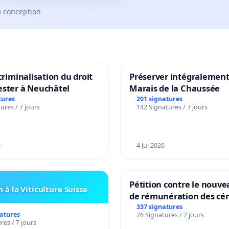
a conception
 criminalisation du droit
Préserver intégralement
ester à Neuchâtel
Marais de la Chaussée
tures
201 signatures
ures / 7 jours
142 Signatures / 7 jours
6
4 Jul 2026
Pétition contre le nouv
 à la Viticulture Suisse
de rémunération des cér
panifiables de Swiss gr
337 signatures
natures
76 Signatures / 7 jours
sur la teneur en protéin
res / 7 jours