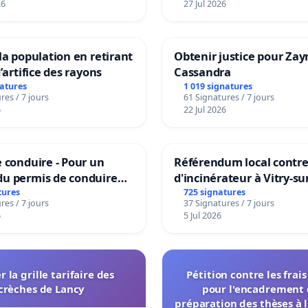
26
27 Jul 2026
la population en retirant
Obtenir justice pour Zay
’artifice des rayons
Cassandra
natures
1 019 signatures
res / 7 jours
61 Signatures / 7 jours
6
22 Jul 2026
 conduire - Pour un
Référendum local contre 
u permis de conduire
d'incinérateur à Vitry-su
e dans plusieurs langues
tures
725 signatures
res / 7 jours
37 Signatures / 7 jours
es
6
5 Jul 2026
r la grille tarifaire des
Pétition contre les frai
crèches de Lancy
pour l'encadrement 
préparation des thèses à l