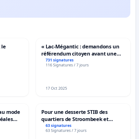
 le
« Lac-Mégantic : demandons un
référendum citoyen avant une
transformation irréversible de
731 signatures
116 Signatures / 7 jours
notre territoire »
17 Oct 2025
eau mode
Pour une desserte STIB des
éales
quartiers de Stroombeek et
anum basé
Beauval - Voor een MIVB-
63 signatures
63 Signatures / 7 jours
es
bediening van de wijken