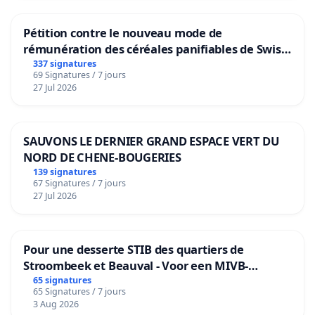
Pétition contre le nouveau mode de
rémunération des céréales panifiables de Swiss
granum basé sur la teneur en protéines
337 signatures
69 Signatures / 7 jours
27 Jul 2026
SAUVONS LE DERNIER GRAND ESPACE VERT DU
NORD DE CHENE-BOUGERIES
139 signatures
67 Signatures / 7 jours
27 Jul 2026
Pour une desserte STIB des quartiers de
Stroombeek et Beauval - Voor een MIVB-
bediening van de wijken Strombeek en Het
65 signatures
65 Signatures / 7 jours
Voor
3 Aug 2026