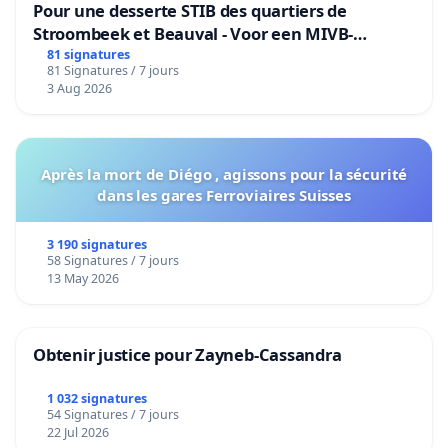
Pour une desserte STIB des quartiers de
Stroombeek et Beauval - Voor een MIVB-
bediening van de wijken Strombeek en Het
81 signatures
81 Signatures / 7 jours
Voor
3 Aug 2026
Après la mort de Diégo , agissons pour la sécurité
dans les gares Ferroviaires Suisses
3 190 signatures
58 Signatures / 7 jours
13 May 2026
Obtenir justice pour Zayneb-Cassandra
1 032 signatures
54 Signatures / 7 jours
22 Jul 2026