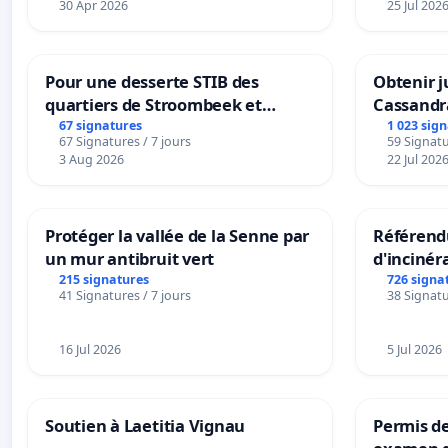
30 Apr 2026
25 Jul 202
Pour une desserte STIB des
Obtenir j
quartiers de Stroombeek et
Cassandr
Beauval - Voor een MIVB-
67 signatures
1 023 sig
67 Signatures / 7 jours
59 Signatu
bediening van de wijken
3 Aug 2026
22 Jul 202
Strombeek en Het Voor
Protéger la vallée de la Senne par
Référendu
un mur antibruit vert
d'incinér
215 signatures
726 signa
41 Signatures / 7 jours
38 Signatu
16 Jul 2026
5 Jul 2026
Soutien à Laetitia Vignau
Permis de