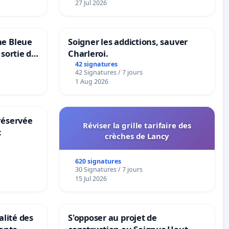
27 Jul 2026
ne Bleue
Soigner les addictions, sauver
 sortie de
Charleroi.
42 signatures
42 Signatures / 7 jours
1 Aug 2026
réservée
Réviser la grille tarifaire des
c
crèches de Lancy
620 signatures
30 Signatures / 7 jours
15 Jul 2026
alité des
S'opposer au projet de