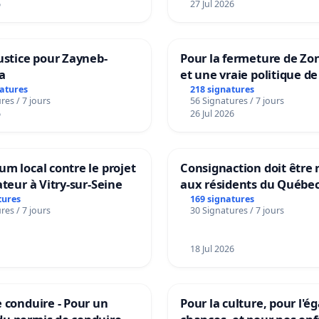
6
27 Jul 2026
ustice pour Zayneb-
Pour la fermeture de Zo
a
et une vraie politique de
la dépendance
natures
218 signatures
res / 7 jours
56 Signatures / 7 jours
6
26 Jul 2026
m local contre le projet
Consignaction doit être 
ateur à Vitry-sur-Seine
aux résidents du Québe
tures
169 signatures
res / 7 jours
30 Signatures / 7 jours
18 Jul 2026
 conduire - Pour un
Pour la culture, pour l'ég