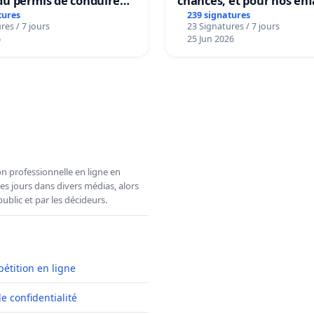
u permis de conduire
chances, et pour nos enf
e dans plusieurs langues
tures
239 signatures
res / 7 jours
23 Signatures / 7 jours
es
6
25 Jun 2026
n professionnelle en ligne en
es jours dans divers médias, alors
ublic et par les décideurs.
pétition en ligne
de confidentialité