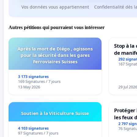
Vos données vous appartiennent
Confidentialité dès l
Autres pétitions qui pourraient vous intéresser
Stop à la
Après la mort de Diégo , agissons
de manif
pour la sécurité dans les gares
292 signa
Ferroviaires Suisses
167 Signat
3 173 signatures
169 Signatures / 7 jours
13 May 2026
29 Jul 202
Protéger 
Soutien à la Viticulture Suisse
les feux d
2 797 sig
4 103 signatures
76 Signatu
97 Signatures / 7 jours