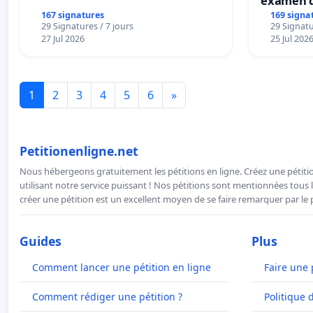
examen d
accessibl
167 signatures
169 signa
29 Signatures / 7 jours
29 Signatu
à Bruxell
27 Jul 2026
25 Jul 202
1
2
3
4
5
6
»
Petitionenligne.net
Nous hébergeons gratuitement les pétitions en ligne. Créez une pétitio
utilisant notre service puissant ! Nos pétitions sont mentionnées tous l
créer une pétition est un excellent moyen de se faire remarquer par le p
Guides
Plus
Comment lancer une pétition en ligne
Faire une 
Comment rédiger une pétition ?
Politique 