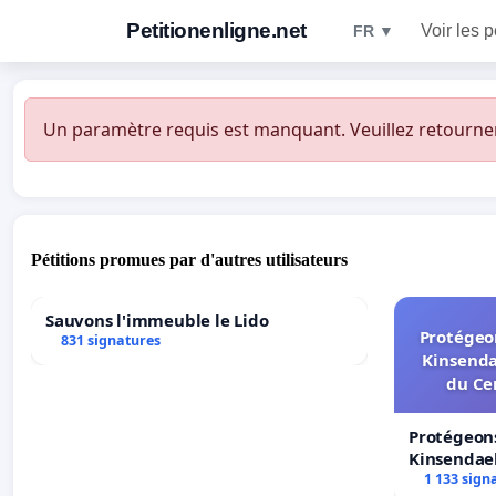
Petitionenligne.net
Voir les p
FR ▼
Un paramètre requis est manquant. Veuillez retourner à
Pétitions promues par d'autres utilisateurs
Sauvons l'immeuble le Lido
Protégeon
831 signatures
Kinsenda
du Ce
Protégeons
Kinsendael
Centre spo
1 133 sign