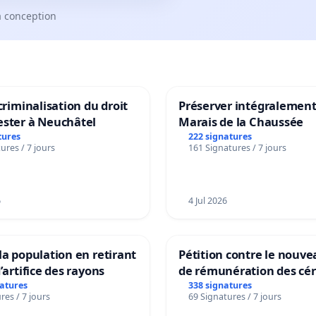
a conception
 criminalisation du droit
Préserver intégralement
ester à Neuchâtel
Marais de la Chaussée
tures
222 signatures
ures / 7 jours
161 Signatures / 7 jours
6
4 Jul 2026
la population en retirant
Pétition contre le nouv
’artifice des rayons
de rémunération des cér
panifiables de Swiss gr
natures
338 signatures
res / 7 jours
69 Signatures / 7 jours
sur la teneur en protéin