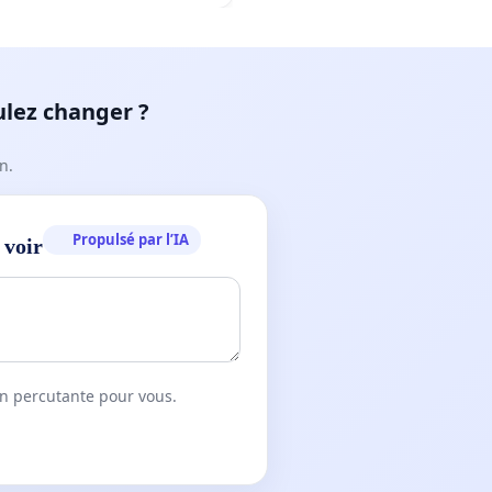
ulez changer ?
n.
Propulsé par l’IA
 voir
on percutante pour vous.