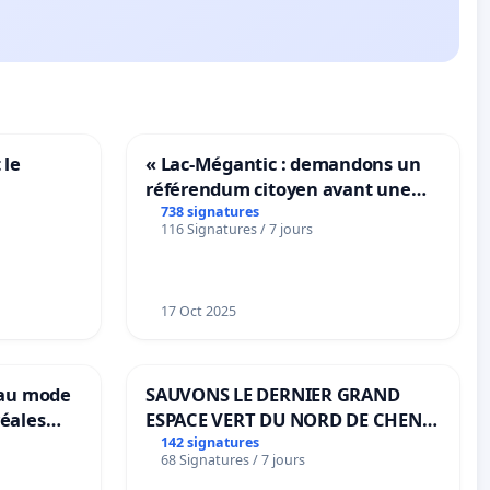
 le
« Lac-Mégantic : demandons un
référendum citoyen avant une
transformation irréversible de
738 signatures
116 Signatures / 7 jours
notre territoire »
17 Oct 2025
eau mode
SAUVONS LE DERNIER GRAND
éales
ESPACE VERT DU NORD DE CHENE-
anum basé
BOUGERIES
142 signatures
68 Signatures / 7 jours
es