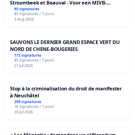
Stroombeek et Beauval - Voor een MIVB-
bediening van de wijken Strombeek en Het
85 signatures
85 Signatures / 7 jours
Voor
3 Aug 2026
SAUVONS LE DERNIER GRAND ESPACE VERT DU
NORD DE CHENE-BOUGERIES
172 signatures
85 Signatures / 7 jours
27 Jul 2026
Stop à la criminalisation du droit de manifester
à Neuchâtel
299 signatures
76 Signatures / 7 jours
29 Jul 2026
« Lac-Mégantic : demandons un référendum