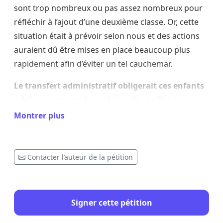
sont trop nombreux ou pas assez nombreux pour
réfléchir à l’ajout d’une deuxième classe. Or, cette
situation était à prévoir selon nous et des actions
auraient dû être mises en place beaucoup plus
rapidement afin d’éviter un tel cauchemar.
Le transfert administratif obligerait ces enfants
à fréquenter une école de la ville de Sherbrooke.
Cela représente un transport en autobus de plus
Montrer plus
de 40 minutes matin et soir pour nos enfants de 6
ans ou plus de 60 km à parcourir pour nous
parents. C’est une perte importe sur la qualité de
Contacter l’auteur de la pétition
vie de nos familles.
Nos enfants ont 6 ans. Ils viennent d’intégrer ce
Signer cette pétition
monde scolaire et déjà on les abandonne? Les
expériences vécues dans la petite enfance,