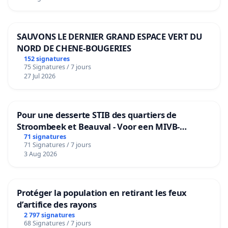
SAUVONS LE DERNIER GRAND ESPACE VERT DU
NORD DE CHENE-BOUGERIES
152 signatures
75 Signatures / 7 jours
27 Jul 2026
Pour une desserte STIB des quartiers de
Stroombeek et Beauval - Voor een MIVB-
bediening van de wijken Strombeek en Het
71 signatures
71 Signatures / 7 jours
Voor
3 Aug 2026
Protéger la population en retirant les feux
d’artifice des rayons
2 797 signatures
68 Signatures / 7 jours