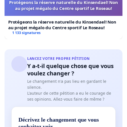
Protégeons la réserve naturelle du Kinsendael! Non
Ministère de l’Éducation et de l’Enseignement
au projet mégalo du Centre sportif Le Roseau!
supérieur et au conseil d'administration du Centre
de service scolaire de la région de Sherbrooke.
Protégeons la réserve naturelle du Kinsendael! Non
au projet mégalo du Centre sportif Le Roseau!
1 133 signatures
LANCEZ VOTRE PROPRE PÉTITION
Y a-t-il quelque chose que vous
voulez changer ?
Le changement n'a pas lieu en gardant le
silence.
L'auteur de cette pétition a eu le courage de
ses opinions. Allez-vous faire de même ?
Décrivez le changement que vous
souhaitez voir