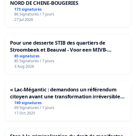
NORD DE CHENE-BOUGERIES
173 signatures
86 Signatures / 7 jours
27 Jul 2026
Pour une desserte STIB des quartiers de
Stroombeek et Beauval - Voor een MIVB-
bediening van de wijken Strombeek en Het
85 signatures
85 Signatures / 7 jours
Voor
3 Aug 2026
« Lac-Mégantic : demandons un référendum
citoyen avant une transformation irréversible
de notre territoire »
749 signatures
69 Signatures / 7 jours
17 Oct 2025