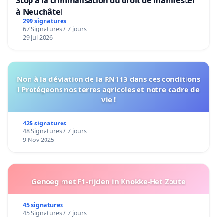
Stop à la criminalisation du droit de manifester
à Neuchâtel
299 signatures
67 Signatures / 7 jours
29 Jul 2026
Non à la déviation de la RN113 dans ces conditions
! Protégeons nos terres agricoles et notre cadre de
vie !
425 signatures
48 Signatures / 7 jours
9 Nov 2025
Genoeg met F1-rijden in Knokke-Het Zoute
45 signatures
45 Signatures / 7 jours