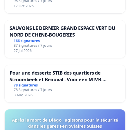
98 Signatures / 7 jours
17 Oct 2025
SAUVONS LE DERNIER GRAND ESPACE VERT DU
NORD DE CHENE-BOUGERIES
166 signatures
87 Signatures / 7 jours
27 Jul 2026
Pour une desserte STIB des quartiers de
Stroombeek et Beauval - Voor een MIVB-
bediening van de wijken Strombeek en Het
78 signatures
78 Signatures / 7 jours
Voor
3 Aug 2026
Après la mort de Diégo , agissons pour la sécurité
dans les gares Ferroviaires Suisses