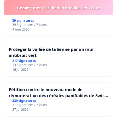
Genoeg met F1-rijden in Knokke-Het Zoute
39 signatures
39 Signatures / 7 jours
4 Aug 2026
Protéger la vallée de la Senne par un mur
antibruit vert
217 signatures
33 Signatures / 7 jours
16 Jul 2026
Pétition contre le nouveau mode de
rémunération des céréales panifiables de Swiss
granum basé sur la teneur en protéines
339 signatures
31 Signatures / 7 jours
27 Jul 2026