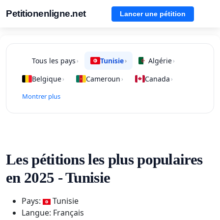
Petitionenligne.net
Lancer une pétition
Tous les pays
Tunisie
Algérie
›
›
›
Belgique
Cameroun
Canada
›
›
›
Montrer plus
Les pétitions les plus populaires
en 2025 - Tunisie
Pays:
Tunisie
Langue: Français