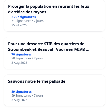
Protéger la population en retirant les feux
d’artifice des rayons
2 797 signatures
71 Signatures / 7 jours
25 Jul 2026
Pour une desserte STIB des quartiers de
Stroombeek et Beauval - Voor een MIVB-
bediening van de wijken Strombeek en Het
70 signatures
70 Signatures / 7 jours
Voor
3 Aug 2026
Sauvons notre ferme pallsade
59 signatures
59 Signatures / 7 jours
5 Aug 2026