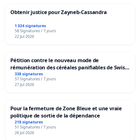
Obtenir justice pour Zayneb-Cassandra
1 024 signatures
58 Signatures / 7 jours
22 Jul 2026
Pétition contre le nouveau mode de
rémunération des céréales panifiables de Swiss
granum basé sur la teneur en protéines
338 signatures
57 Signatures / 7 jours
27 Jul 2026
Pour la fermeture de Zone Bleue et une vraie
politique de sortie de la dépendance
218 signatures
51 Signatures / 7 jours
26 Jul 2026