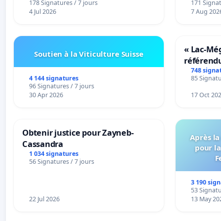
178 Signatures / 7 jours
171 Signat
4 Jul 2026
7 Aug 202
« Lac-Mé
Soutien à la Viticulture Suisse
référend
transform
748 signa
4 144 signatures
85 Signatu
notre terr
96 Signatures / 7 jours
30 Apr 2026
17 Oct 20
Obtenir justice pour Zayneb-
Après la
Cassandra
pour la
1 034 signatures
F
56 Signatures / 7 jours
3 190 sig
53 Signatu
22 Jul 2026
13 May 20