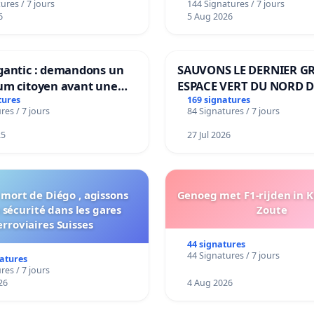
ures / 7 jours
144 Signatures / 7 jours
6
5 Aug 2026
gantic : demandons un
SAUVONS LE DERNIER G
um citoyen avant une
ESPACE VERT DU NORD D
ation irréversible de
BOUGERIES
tures
169 signatures
res / 7 jours
84 Signatures / 7 jours
itoire »
25
27 Jul 2026
 mort de Diégo , agissons
Genoeg met F1-rijden in 
 sécurité dans les gares
Zoute
erroviaires Suisses
44 signatures
44 Signatures / 7 jours
natures
res / 7 jours
26
4 Aug 2026