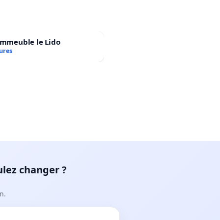
immeuble le Lido
ures
ulez changer ?
n.