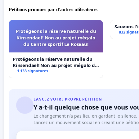
Pétitions promues par d'autres utilisateurs
Sauvons l'
Protégeons la réserve naturelle du
832 signat
Kinsendael! Non au projet mégalo
du Centre sportif Le Roseau!
Protégeons la réserve naturelle du
Kinsendael! Non au projet mégalo du
Centre sportif Le Roseau!
1 133 signatures
LANCEZ VOTRE PROPRE PÉTITION
Y a-t-il quelque chose que vous vo
Le changement n'a pas lieu en gardant le silence.
Lancez un mouvement social en créant une pétitio