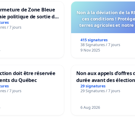
ermeture de Zone Bleue
Non à la déviation de la 
aie politique de sortie de
ces conditions ! Protég
dance
tures
terres agricoles et notre
res / 7 jours
vie !
415 signatures
38 Signatures / 7 jours
6
9 Nov 2025
tion doit être réservée
Non aux appels d’offres 
dents du Québec
durée avant des électio
tures
29 signatures
res / 7 jours
29 Signatures / 7 jours
6
6 Aug 2026