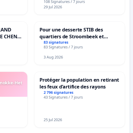
108 Signatures / 7 jours
29 Jul 2026
RAND
Pour une desserte STIB des
E CHENE-
quartiers de Stroombeek et
Beauval - Voor een MIVB-
83 signatures
83 Signatures / 7 jours
bediening van de wijken
Strombeek en Het Voor
3 Aug 2026
Protéger la population en retirant
Knokke-Het
les feux d’artifice des rayons
2 796 signatures
43 Signatures / 7 jours
25 Jul 2026