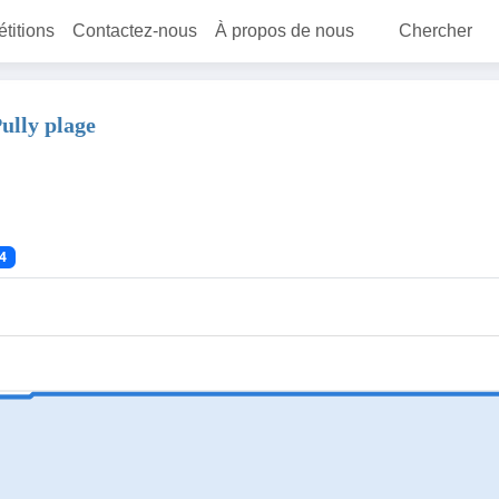
étitions
Contactez-nous
À propos de nous
Chercher
Pully plage
4