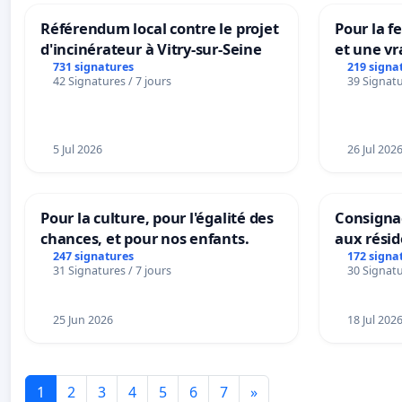
Référendum local contre le projet
Pour la f
d'incinérateur à Vitry-sur-Seine
et une vr
la dépen
731 signatures
219 signa
42 Signatures / 7 jours
39 Signatu
5 Jul 2026
26 Jul 202
Pour la culture, pour l'égalité des
Consignac
chances, et pour nos enfants.
aux rési
247 signatures
172 signa
31 Signatures / 7 jours
30 Signatu
25 Jun 2026
18 Jul 202
1
2
3
4
5
6
7
»