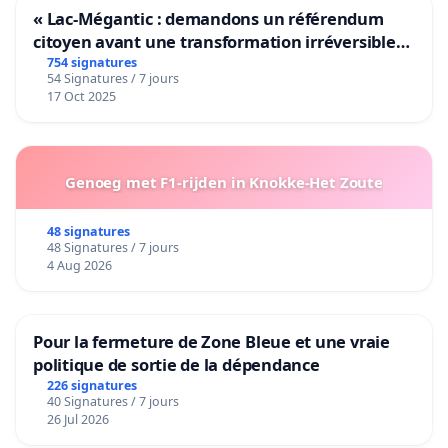
« Lac-Mégantic : demandons un référendum
citoyen avant une transformation irréversible
de notre territoire »
754 signatures
54 Signatures / 7 jours
17 Oct 2025
Genoeg met F1-rijden in Knokke-Het Zoute
48 signatures
48 Signatures / 7 jours
4 Aug 2026
Pour la fermeture de Zone Bleue et une vraie
politique de sortie de la dépendance
226 signatures
40 Signatures / 7 jours
26 Jul 2026