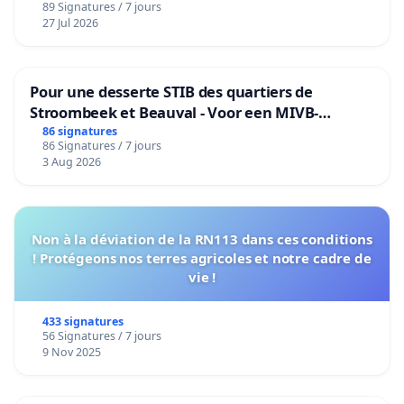
89 Signatures / 7 jours
27 Jul 2026
Pour une desserte STIB des quartiers de
Stroombeek et Beauval - Voor een MIVB-
bediening van de wijken Strombeek en Het
86 signatures
86 Signatures / 7 jours
Voor
3 Aug 2026
Non à la déviation de la RN113 dans ces conditions
! Protégeons nos terres agricoles et notre cadre de
vie !
433 signatures
56 Signatures / 7 jours
9 Nov 2025