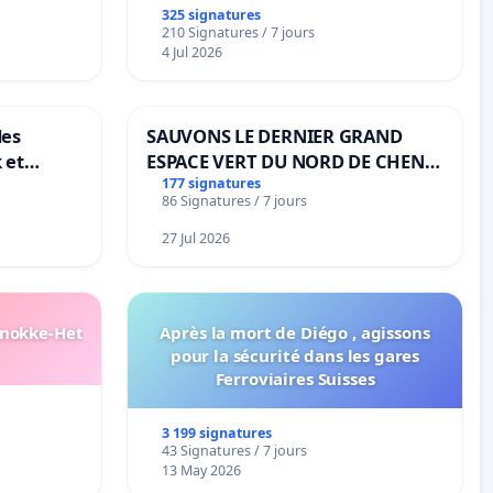
325 signatures
210 Signatures / 7 jours
4 Jul 2026
des
SAUVONS LE DERNIER GRAND
 et
ESPACE VERT DU NORD DE CHENE-
-
BOUGERIES
177 signatures
86 Signatures / 7 jours
27 Jul 2026
Knokke-Het
Après la mort de Diégo , agissons
pour la sécurité dans les gares
Ferroviaires Suisses
3 199 signatures
43 Signatures / 7 jours
13 May 2026