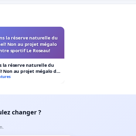
s la réserve naturelle du
el! Non au projet mégalo
ntre sportif Le Roseau!
 la réserve naturelle du
! Non au projet mégalo du
rtif Le Roseau!
atures
ulez changer ?
n.