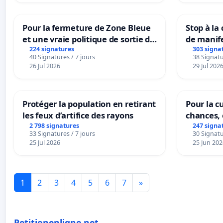
Pour la fermeture de Zone Bleue
Stop à la
et une vraie politique de sortie de
de manif
la dépendance
224 signatures
303 signa
40 Signatures / 7 jours
38 Signatu
26 Jul 2026
29 Jul 202
Protéger la population en retirant
Pour la cu
les feux d’artifice des rayons
chances, 
2 798 signatures
247 signa
33 Signatures / 7 jours
30 Signatu
25 Jul 2026
25 Jun 202
1
2
3
4
5
6
7
»
Petitionenligne.net