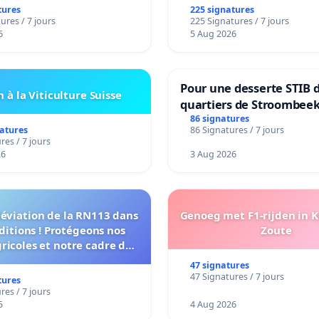
tures
225 signatures
ures / 7 jours
225 Signatures / 7 jours
6
5 Aug 2026
Pour une desserte STIB 
 à la Viticulture Suisse
quartiers de Stroombeek
Beauval - Voor een MIVB
86 signatures
natures
86 Signatures / 7 jours
bediening van de wijken
res / 7 jours
Strombeek en Het Voor
26
3 Aug 2026
déviation de la RN113 dans
Genoeg met F1-rijden in 
ditions ! Protégeons nos
Zoute
gricoles et notre cadre de
vie !
47 signatures
47 Signatures / 7 jours
tures
res / 7 jours
5
4 Aug 2026