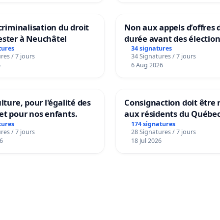
 criminalisation du droit
Non aux appels d’offres 
ester à Neuchâtel
durée avant des électio
tures
34 signatures
res / 7 jours
34 Signatures / 7 jours
6
6 Aug 2026
lture, pour l'égalité des
Consignaction doit être 
et pour nos enfants.
aux résidents du Québe
tures
174 signatures
res / 7 jours
28 Signatures / 7 jours
6
18 Jul 2026