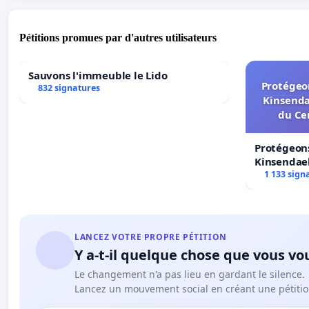
Pétitions promues par d'autres utilisateurs
Sauvons l'immeuble le Lido
Protégeon
832 signatures
Kinsenda
du Ce
Protégeons
Kinsendael
Centre spo
1 133 sign
LANCEZ VOTRE PROPRE PÉTITION
Y a-t-il quelque chose que vous vo
Le changement n'a pas lieu en gardant le silence.
Lancez un mouvement social en créant une pétitio