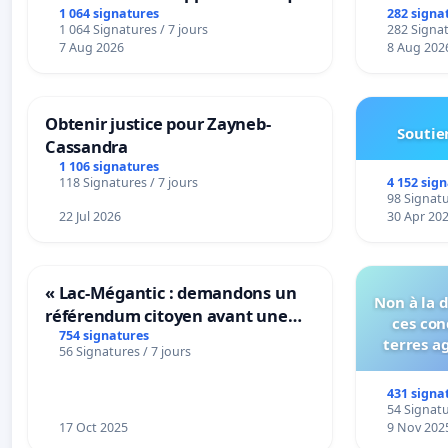
1 064 signatures
282 signa
1 064 Signatures / 7 jours
282 Signat
7 Aug 2026
8 Aug 202
Obtenir justice pour Zayneb-
Soutien
Cassandra
1 106 signatures
4 152 sig
118 Signatures / 7 jours
98 Signatu
22 Jul 2026
30 Apr 20
« Lac-Mégantic : demandons un
Non à la 
référendum citoyen avant une
ces con
transformation irréversible de
754 signatures
terres a
56 Signatures / 7 jours
notre territoire »
431 signa
54 Signatu
17 Oct 2025
9 Nov 202