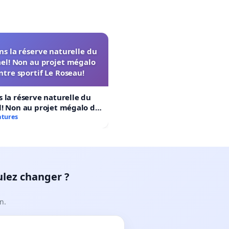
s la réserve naturelle du
el! Non au projet mégalo
ntre sportif Le Roseau!
 la réserve naturelle du
! Non au projet mégalo du
rtif Le Roseau!
atures
ulez changer ?
n.