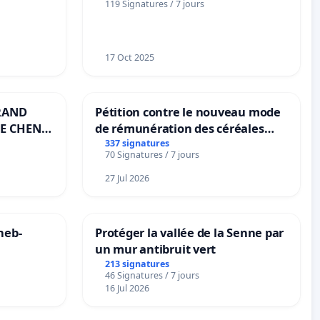
119 Signatures / 7 jours
notre territoire »
17 Oct 2025
RAND
Pétition contre le nouveau mode
E CHENE-
de rémunération des céréales
panifiables de Swiss granum basé
337 signatures
70 Signatures / 7 jours
sur la teneur en protéines
27 Jul 2026
neb-
Protéger la vallée de la Senne par
un mur antibruit vert
213 signatures
46 Signatures / 7 jours
16 Jul 2026