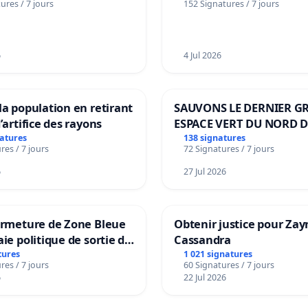
ures / 7 jours
152 Signatures / 7 jours
6
4 Jul 2026
la population en retirant
SAUVONS LE DERNIER G
’artifice des rayons
ESPACE VERT DU NORD D
BOUGERIES
natures
138 signatures
res / 7 jours
72 Signatures / 7 jours
6
27 Jul 2026
ermeture de Zone Bleue
Obtenir justice pour Zay
aie politique de sortie de
Cassandra
dance
tures
1 021 signatures
res / 7 jours
60 Signatures / 7 jours
6
22 Jul 2026