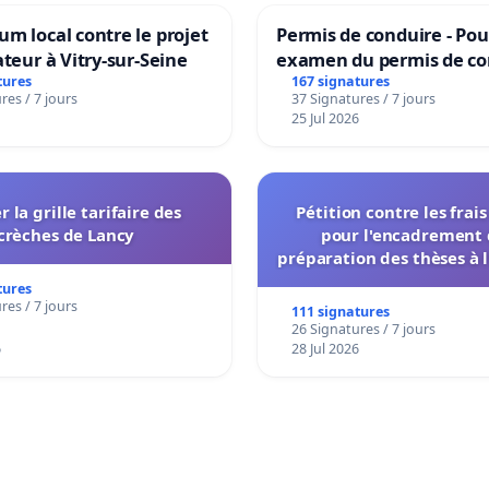
m local contre le projet
Permis de conduire - Pou
ateur à Vitry-sur-Seine
examen du permis de co
accessible dans plusieur
tures
167 signatures
res / 7 jours
37 Signatures / 7 jours
à Bruxelles
25 Jul 2026
r la grille tarifaire des
Pétition contre les frai
crèches de Lancy
pour l'encadrement 
préparation des thèses à l
de l'administration et des
tures
décisionnelles de l'
res / 7 jours
111 signatures
26 Signatures / 7 jours
6
28 Jul 2026