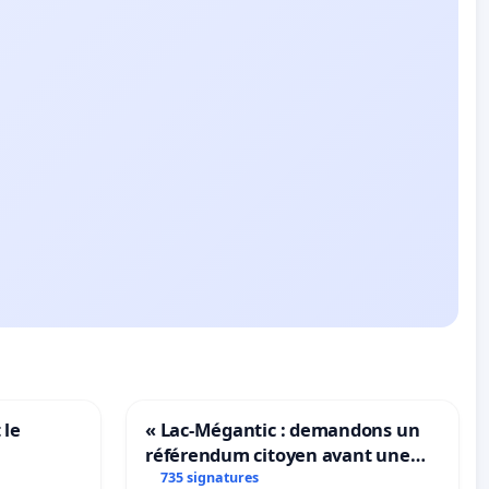
 le
« Lac-Mégantic : demandons un
référendum citoyen avant une
transformation irréversible de
735 signatures