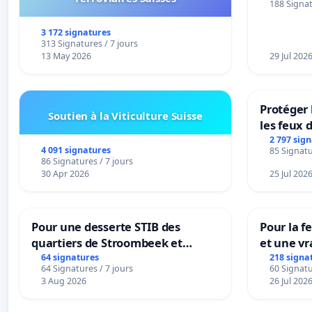
188 Signat
3 172 signatures
313 Signatures / 7 jours
13 May 2026
29 Jul 202
Protéger 
Soutien à la Viticulture Suisse
les feux d
2 797 sig
4 091 signatures
85 Signatu
86 Signatures / 7 jours
30 Apr 2026
25 Jul 202
Pour une desserte STIB des
Pour la f
quartiers de Stroombeek et
et une vr
Beauval - Voor een MIVB-
la dépen
64 signatures
218 signa
64 Signatures / 7 jours
60 Signatu
bediening van de wijken
3 Aug 2026
26 Jul 202
Strombeek en Het Voor