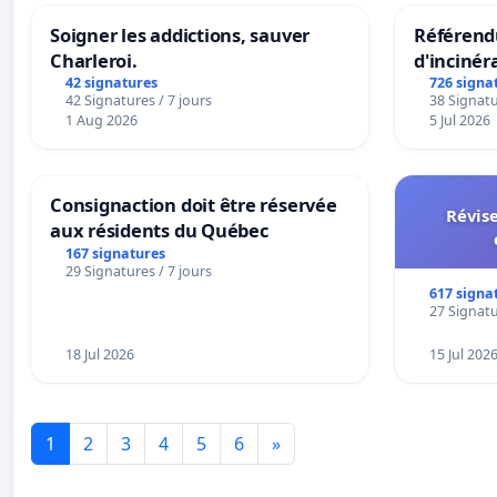
Soigner les addictions, sauver
Référendu
Charleroi.
d'incinér
42 signatures
726 signa
42 Signatures / 7 jours
38 Signatu
1 Aug 2026
5 Jul 2026
Consignaction doit être réservée
Révise
aux résidents du Québec
167 signatures
29 Signatures / 7 jours
617 signa
27 Signatu
18 Jul 2026
15 Jul 202
1
2
3
4
5
6
»