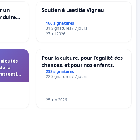
r un
Soutien à Laetitia Vignau
nduire
s langues
166 signatures
31 Signatures / 7 jours
27 Jul 2026
Pour la culture, pour l'égalité des
s ajoutés
chances, et pour nos enfants.
de la
238 signatures
'attention
22 Signatures / 7 jours
 instances
UIASS
25 Jun 2026