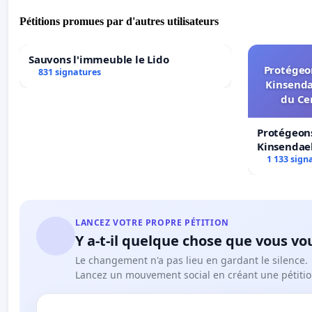
Pétitions promues par d'autres utilisateurs
Sauvons l'immeuble le Lido
Protégeon
831 signatures
Kinsenda
du Ce
Protégeons
Kinsendael
Centre spo
1 133 sign
LANCEZ VOTRE PROPRE PÉTITION
Y a-t-il quelque chose que vous vo
Le changement n'a pas lieu en gardant le silence.
Lancez un mouvement social en créant une pétitio