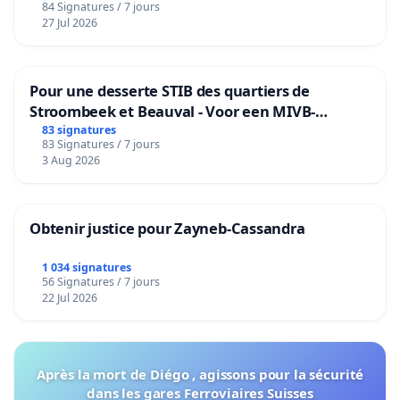
84 Signatures / 7 jours
27 Jul 2026
Pour une desserte STIB des quartiers de
Stroombeek et Beauval - Voor een MIVB-
bediening van de wijken Strombeek en Het
83 signatures
83 Signatures / 7 jours
Voor
3 Aug 2026
Obtenir justice pour Zayneb-Cassandra
1 034 signatures
56 Signatures / 7 jours
22 Jul 2026
Après la mort de Diégo , agissons pour la sécurité
dans les gares Ferroviaires Suisses