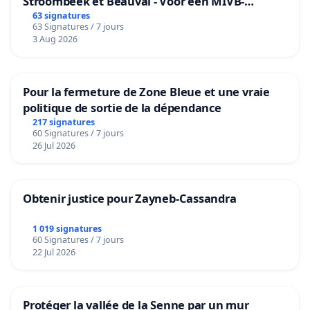
Stroombeek et Beauval - Voor een MIVB-
bediening van de wijken Strombeek en Het
63 signatures
63 Signatures / 7 jours
Voor
3 Aug 2026
Pour la fermeture de Zone Bleue et une vraie
politique de sortie de la dépendance
217 signatures
60 Signatures / 7 jours
26 Jul 2026
Obtenir justice pour Zayneb-Cassandra
1 019 signatures
60 Signatures / 7 jours
22 Jul 2026
Protéger la vallée de la Senne par un mur