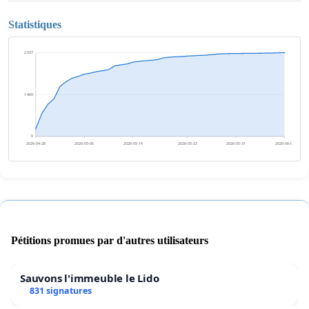
Statistiques
2 937
1 469
0
2026-04-28
2026-05-06
2026-05-14
2026-05-23
2026-05-31
2026-06-08
Pétitions promues par d'autres utilisateurs
Sauvons l'immeuble le Lido
831 signatures