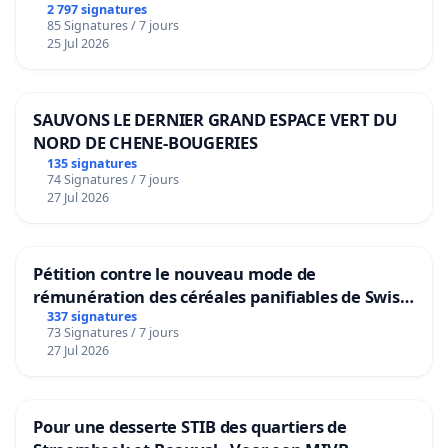
2 797 signatures
85 Signatures / 7 jours
25 Jul 2026
SAUVONS LE DERNIER GRAND ESPACE VERT DU
NORD DE CHENE-BOUGERIES
135 signatures
74 Signatures / 7 jours
27 Jul 2026
Pétition contre le nouveau mode de
rémunération des céréales panifiables de Swiss
granum basé sur la teneur en protéines
337 signatures
73 Signatures / 7 jours
27 Jul 2026
Pour une desserte STIB des quartiers de