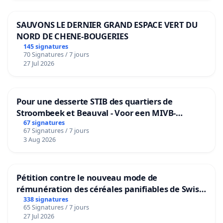
SAUVONS LE DERNIER GRAND ESPACE VERT DU
NORD DE CHENE-BOUGERIES
145 signatures
70 Signatures / 7 jours
27 Jul 2026
Pour une desserte STIB des quartiers de
Stroombeek et Beauval - Voor een MIVB-
bediening van de wijken Strombeek en Het
67 signatures
67 Signatures / 7 jours
Voor
3 Aug 2026
Pétition contre le nouveau mode de
rémunération des céréales panifiables de Swiss
granum basé sur la teneur en protéines
338 signatures
65 Signatures / 7 jours
27 Jul 2026