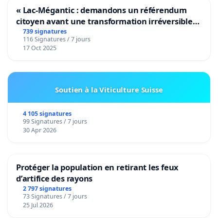
« Lac-Mégantic : demandons un référendum
citoyen avant une transformation irréversible
de notre territoire »
739 signatures
116 Signatures / 7 jours
17 Oct 2025
Soutien à la Viticulture Suisse
4 105 signatures
99 Signatures / 7 jours
30 Apr 2026
Protéger la population en retirant les feux
d’artifice des rayons
2 797 signatures
73 Signatures / 7 jours
25 Jul 2026