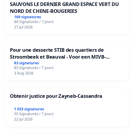
SAUVONS LE DERNIER GRAND ESPACE VERT DU
NORD DE CHENE-BOUGERIES
169 signatures
84 Signatures / 7 jours
27 Jul 2026
Pour une desserte STIB des quartiers de
Stroombeek et Beauval - Voor een MIVB-
bediening van de wijken Strombeek en Het
83 signatures
83 Signatures / 7 jours
Voor
3 Aug 2026
Obtenir justice pour Zayneb-Cassandra
1 033 signatures
55 Signatures / 7 jours
22 Jul 2026