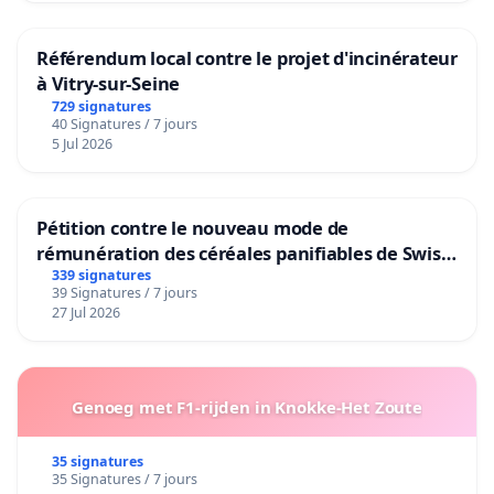
Référendum local contre le projet d'incinérateur
à Vitry-sur-Seine
729 signatures
40 Signatures / 7 jours
5 Jul 2026
Pétition contre le nouveau mode de
rémunération des céréales panifiables de Swiss
granum basé sur la teneur en protéines
339 signatures
39 Signatures / 7 jours
27 Jul 2026
Genoeg met F1-rijden in Knokke-Het Zoute
35 signatures
35 Signatures / 7 jours