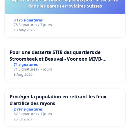
dans les gares Ferroviaires Suisses
3 175 signatures
78 Signatures / 7 jours
13 May 2026
Pour une desserte STIB des quartiers de
Stroombeek et Beauval - Voor een MIVB-
bediening van de wijken Strombeek en Het
71 signatures
71 Signatures / 7 jours
Voor
3 Aug 2026
Protéger la population en retirant les feux
d’artifice des rayons
2 797 signatures
62 Signatures / 7 jours
25 Jul 2026