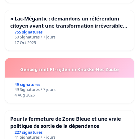
« Lac-Mégantic : demandons un référendum
citoyen avant une transformation irréversible
de notre territoire »
755 signatures
50 Signatures / 7 jours
17 Oct 2025
Genoeg met F1-rijden in Knokke-Het Zoute
49 signatures
49 Signatures / 7 jours
4 Aug 2026
Pour la fermeture de Zone Bleue et une vraie
politique de sortie de la dépendance
227 signatures
41 Signatures / 7 jours