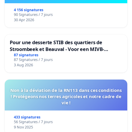
4 156 signatures
90 Signatures / 7 jours
30 Apr 2026
Pour une desserte STIB des quartiers de
Stroombeek et Beauval - Voor een MIVB-
bediening van de wijken Strombeek en Het
87 signatures
87 Signatures / 7 jours
Voor
3 Aug 2026
Non à la déviation de la RN113 dans ces conditions
! Protégeons nos terres agricoles et notre cadre de
vie !
433 signatures
56 Signatures / 7 jours
9 Nov 2025