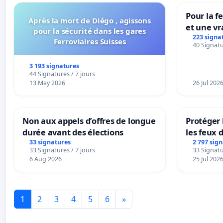
Pour la f
Après la mort de Diégo , agissons
et une vr
pour la sécurité dans les gares
la dépen
223 signa
Ferroviaires Suisses
40 Signatu
3 193 signatures
44 Signatures / 7 jours
13 May 2026
26 Jul 202
Non aux appels d’offres de longue
Protéger 
durée avant des élections
les feux d
33 signatures
2 797 sig
33 Signatures / 7 jours
33 Signatu
6 Aug 2026
25 Jul 202
1
2
3
4
5
6
»