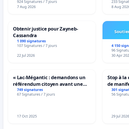
924 Signatures / 7 jours
233 Signat
7 Aug 2026
8 Aug 202
Obtenir justice pour Zayneb-
Soutien
Cassandra
1 090 signatures
4 150 sig
107 Signatures / 7 jours
96 Signatu
22 Jul 2026
30 Apr 20
« Lac-Mégantic : demandons un
Stop à la
référendum citoyen avant une
de manif
transformation irréversible de
749 signatures
301 signa
67 Signatures / 7 jours
56 Signatu
notre territoire »
17 Oct 2025
29 Jul 202