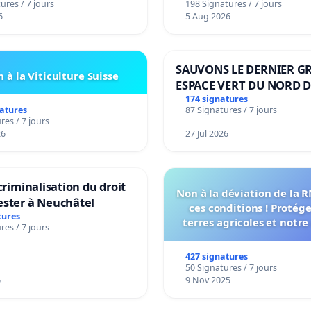
ures / 7 jours
198 Signatures / 7 jours
6
5 Aug 2026
SAUVONS LE DERNIER G
 à la Viticulture Suisse
ESPACE VERT DU NORD D
BOUGERIES
174 signatures
natures
87 Signatures / 7 jours
res / 7 jours
26
27 Jul 2026
 criminalisation du droit
Non à la déviation de la 
ester à Neuchâtel
ces conditions ! Protég
tures
terres agricoles et notre
res / 7 jours
vie !
427 signatures
50 Signatures / 7 jours
6
9 Nov 2025