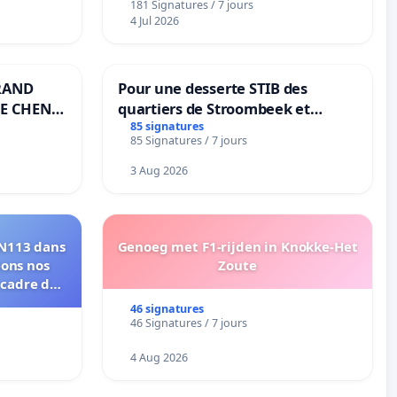
181 Signatures / 7 jours
4 Jul 2026
RAND
Pour une desserte STIB des
E CHENE-
quartiers de Stroombeek et
Beauval - Voor een MIVB-
85 signatures
85 Signatures / 7 jours
bediening van de wijken
Strombeek en Het Voor
3 Aug 2026
RN113 dans
Genoeg met F1-rijden in Knokke-Het
eons nos
Zoute
 cadre de
46 signatures
46 Signatures / 7 jours
4 Aug 2026