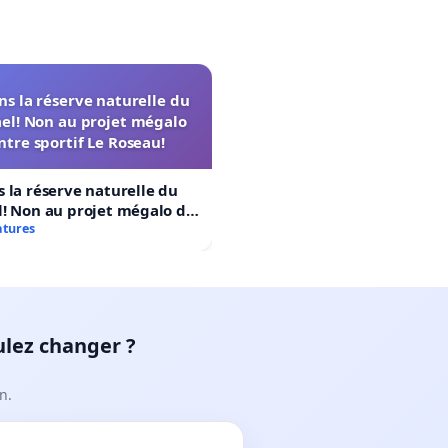
s la réserve naturelle du
el! Non au projet mégalo
ntre sportif Le Roseau!
 la réserve naturelle du
! Non au projet mégalo du
rtif Le Roseau!
atures
ulez changer ?
n.