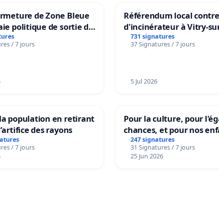
ermeture de Zone Bleue
Référendum local contre 
aie politique de sortie de
d'incinérateur à Vitry-su
dance
tures
731 signatures
res / 7 jours
37 Signatures / 7 jours
6
5 Jul 2026
la population en retirant
Pour la culture, pour l'ég
’artifice des rayons
chances, et pour nos enf
natures
247 signatures
res / 7 jours
31 Signatures / 7 jours
6
25 Jun 2026