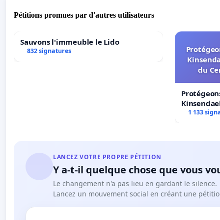
Pétitions promues par d'autres utilisateurs
Sauvons l'immeuble le Lido
Protégeon
832 signatures
Kinsenda
du Ce
Protégeons
Kinsendael
Centre spo
1 133 sign
LANCEZ VOTRE PROPRE PÉTITION
Y a-t-il quelque chose que vous vo
Le changement n'a pas lieu en gardant le silence.
Lancez un mouvement social en créant une pétitio