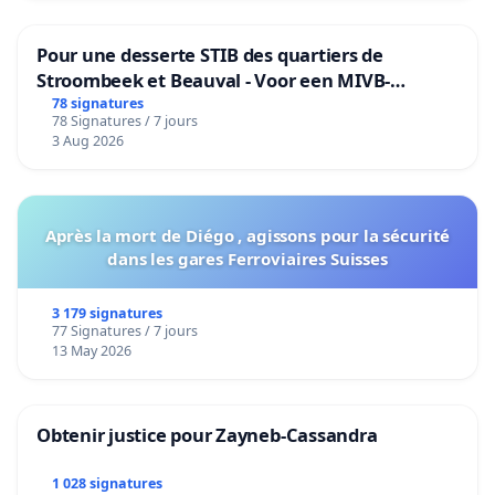
Pour une desserte STIB des quartiers de
Stroombeek et Beauval - Voor een MIVB-
bediening van de wijken Strombeek en Het
78 signatures
78 Signatures / 7 jours
Voor
3 Aug 2026
Après la mort de Diégo , agissons pour la sécurité
dans les gares Ferroviaires Suisses
3 179 signatures
77 Signatures / 7 jours
13 May 2026
Obtenir justice pour Zayneb-Cassandra
1 028 signatures