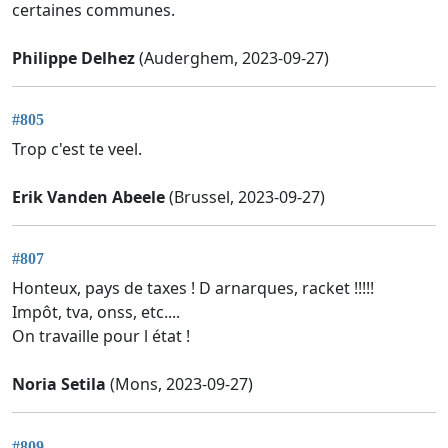
certaines communes.
Philippe Delhez
(Auderghem, 2023-09-27)
#805
Trop c'est te veel.
Erik Vanden Abeele
(Brussel, 2023-09-27)
#807
Honteux, pays de taxes ! D arnarques, racket !!!!!
Impôt, tva, onss, etc....
On travaille pour l état !
Noria Setila
(Mons, 2023-09-27)
#809