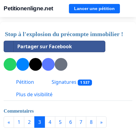
Petitionenligne.net
Lancer une pétition
Stop à l'explosion du précompte immobilier !
Partager sur Facebook
Pétition
Signatures
1 537
Plus de visibilité
Commentaires
«
1
2
3
4
5
6
7
8
»