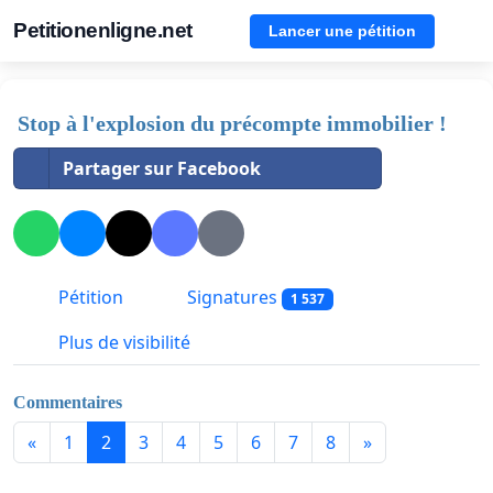
Petitionenligne.net
Lancer une pétition
Stop à l'explosion du précompte immobilier !
Partager sur Facebook
Pétition
Signatures
1 537
Plus de visibilité
Commentaires
«
1
2
3
4
5
6
7
8
»