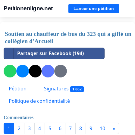
Petitionenligne.net
Lancer une pétition
Soutien au chauffeur de bus du 323 qui a giflé un
collégien d'Arcueil
Partager sur Facebook (194)
Pétition
Signatures
1 862
Politique de confidentialité
Commentaires
1
2
3
4
5
6
7
8
9
10
»