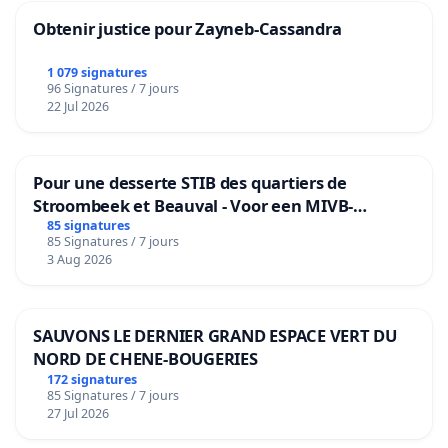
Obtenir justice pour Zayneb-Cassandra
1 079 signatures
96 Signatures / 7 jours
22 Jul 2026
Pour une desserte STIB des quartiers de
Stroombeek et Beauval - Voor een MIVB-
bediening van de wijken Strombeek en Het
85 signatures
85 Signatures / 7 jours
Voor
3 Aug 2026
SAUVONS LE DERNIER GRAND ESPACE VERT DU
NORD DE CHENE-BOUGERIES
172 signatures
85 Signatures / 7 jours
27 Jul 2026