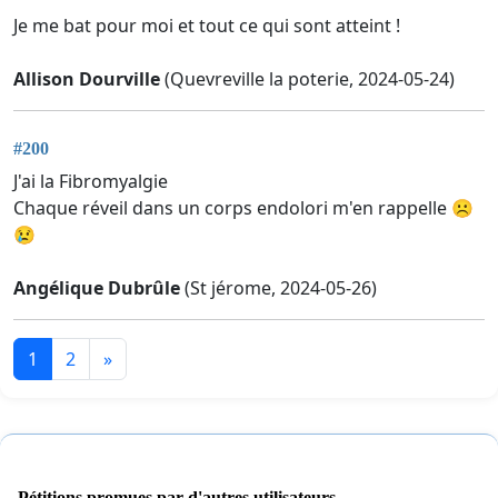
Je me bat pour moi et tout ce qui sont atteint !
Allison Dourville
(Quevreville la poterie, 2024-05-24)
#200
J'ai la Fibromyalgie
Chaque réveil dans un corps endolori m'en rappelle ☹️
😢
Angélique Dubrûle
(St jérome, 2024-05-26)
1
2
»
Pétitions promues par d'autres utilisateurs