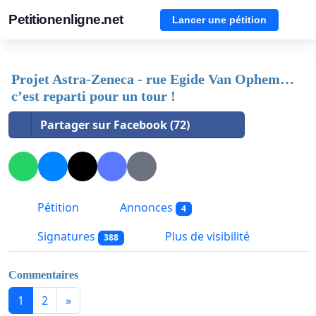
Petitionenligne.net
Lancer une pétition
Projet Astra-Zeneca - rue Egide Van Ophem…
c’est reparti pour un tour !
Partager sur Facebook (72)
Pétition
Annonces
4
Signatures
Plus de visibilité
388
Commentaires
1
2
»