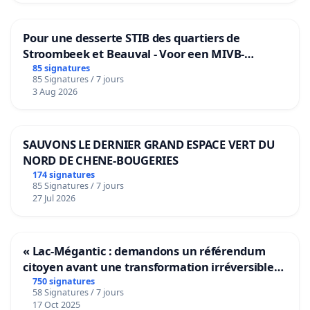
Pour une desserte STIB des quartiers de
Stroombeek et Beauval - Voor een MIVB-
bediening van de wijken Strombeek en Het
85 signatures
85 Signatures / 7 jours
Voor
3 Aug 2026
SAUVONS LE DERNIER GRAND ESPACE VERT DU
NORD DE CHENE-BOUGERIES
174 signatures
85 Signatures / 7 jours
27 Jul 2026
« Lac-Mégantic : demandons un référendum
citoyen avant une transformation irréversible
de notre territoire »
750 signatures
58 Signatures / 7 jours
17 Oct 2025