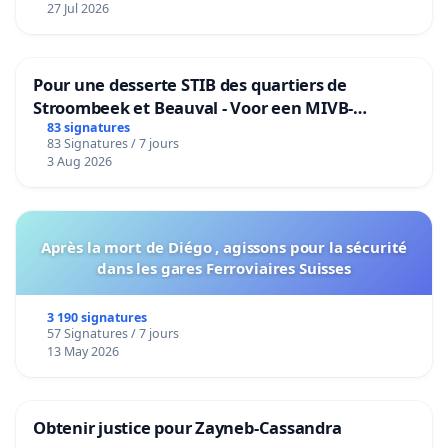
27 Jul 2026
Pour une desserte STIB des quartiers de
Stroombeek et Beauval - Voor een MIVB-
bediening van de wijken Strombeek en Het
83 signatures
83 Signatures / 7 jours
Voor
3 Aug 2026
Après la mort de Diégo , agissons pour la sécurité
dans les gares Ferroviaires Suisses
3 190 signatures
57 Signatures / 7 jours
13 May 2026
Obtenir justice pour Zayneb-Cassandra