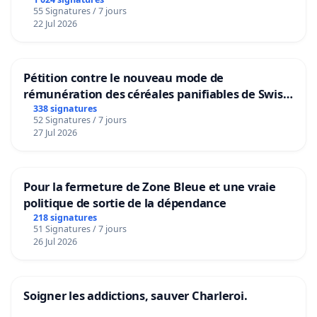
55 Signatures / 7 jours
22 Jul 2026
Pétition contre le nouveau mode de
rémunération des céréales panifiables de Swiss
granum basé sur la teneur en protéines
338 signatures
52 Signatures / 7 jours
27 Jul 2026
Pour la fermeture de Zone Bleue et une vraie
politique de sortie de la dépendance
218 signatures
51 Signatures / 7 jours
26 Jul 2026
Soigner les addictions, sauver Charleroi.