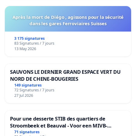
Après la mort de Diégo , agissons pour la sécurité
dans les gares Ferroviaires Suisses
3 175 signatures
83 Signatures / 7 jours
13 May 2026
SAUVONS LE DERNIER GRAND ESPACE VERT DU
NORD DE CHENE-BOUGERIES
149 signatures
72 Signatures / 7 jours
27 Jul 2026
Pour une desserte STIB des quartiers de
Stroombeek et Beauval - Voor een MIVB-
bediening van de wijken Strombeek en Het
71 signatures