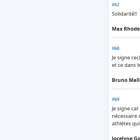
#62
Solidarité!!
Max Rhode
#68
Je signe ce
et ce dans l
Bruno Mall
#69
Je signe ca
nécessaire 
athlètes qui
Jocelyne G