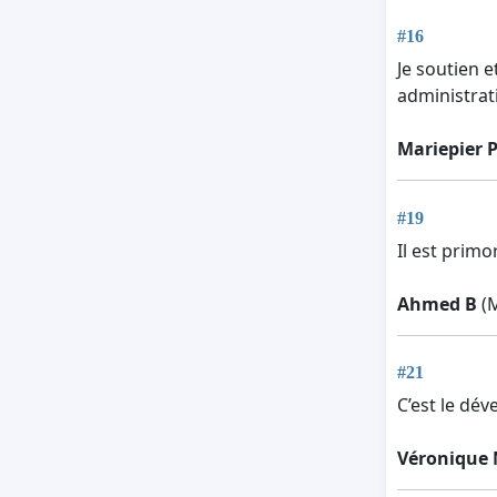
#16
Je soutien 
administrat
Mariepier 
#19
Il est prim
Ahmed B
(M
#21
C’est le dé
Véronique