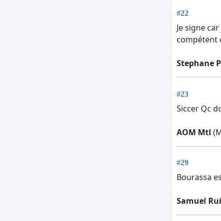
#22
Je signe ca
compétent e
Stephane P
#23
Siccer Qc do
AOM Mtl
(M
#29
Bourassa es
Samuel Rui