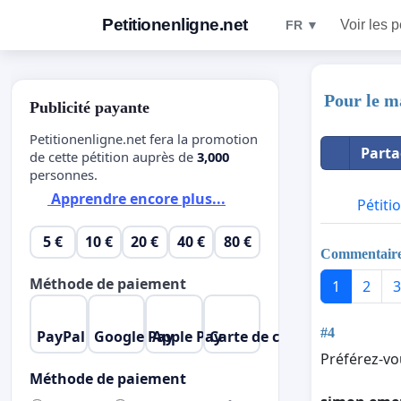
Petitionenligne.net
Voir les p
FR ▼
Pour le m
Publicité payante
Petitionenligne.net fera la promotion
Parta
de cette pétition auprès de
3,000
personnes.
Apprendre encore plus...
Pétiti
5 €
10 €
20 €
40 €
80 €
Commentair
Méthode de paiement
1
2
3
#4
PayPal
Google Pay
Apple Pay
Carte de crédit
Préférez-vo
Méthode de paiement