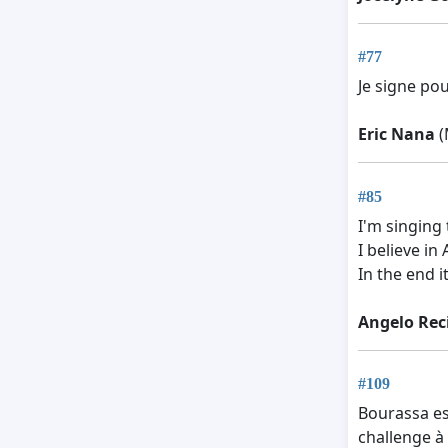
#77
Je signe pou
Eric Nana
(
#85
I'm singing
I believe in
In the end i
Angelo Rec
#109
Bourassa es
challenge à