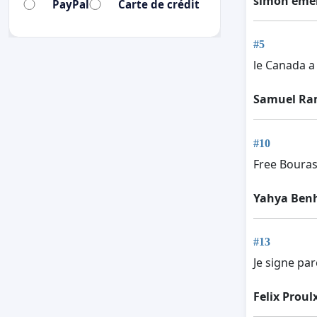
simon eme
PayPal
Carte de crédit
#5
le Canada a
Samuel Ra
#10
Free Boura
Yahya Be
#13
Je signe par
Felix Proul