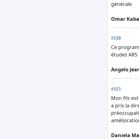
générale
Omar Kaba
#110
Ce programm
études ARS 
Angelo Jea
#115
Mon fils es
a pris la di
préoccupati
amélioratio
Daniela Ma