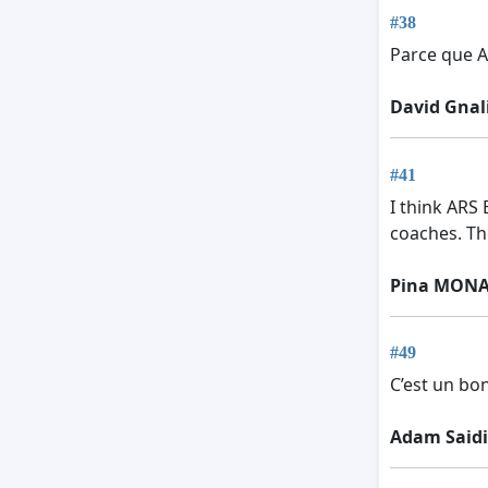
#38
Parce que A
David Gnal
#41
I think ARS
coaches. Th
Pina MON
#49
C’est un b
Adam Saidi