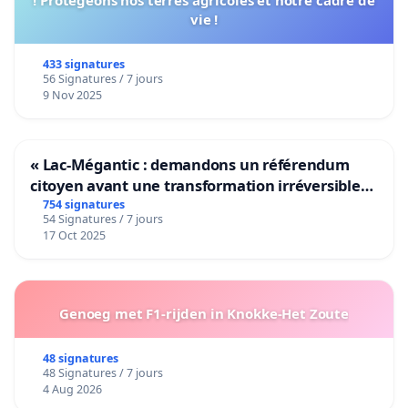
! Protégeons nos terres agricoles et notre cadre de
vie !
433 signatures
56 Signatures / 7 jours
9 Nov 2025
« Lac-Mégantic : demandons un référendum
citoyen avant une transformation irréversible
de notre territoire »
754 signatures
54 Signatures / 7 jours
17 Oct 2025
Genoeg met F1-rijden in Knokke-Het Zoute
48 signatures
48 Signatures / 7 jours
4 Aug 2026