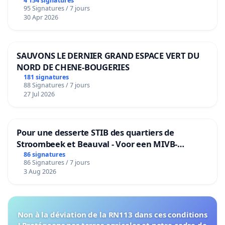
4 154 signatures
95 Signatures / 7 jours
30 Apr 2026
SAUVONS LE DERNIER GRAND ESPACE VERT DU
NORD DE CHENE-BOUGERIES
181 signatures
88 Signatures / 7 jours
27 Jul 2026
Pour une desserte STIB des quartiers de
Stroombeek et Beauval - Voor een MIVB-
bediening van de wijken Strombeek en Het
86 signatures
86 Signatures / 7 jours
Voor
3 Aug 2026
Non à la déviation de la RN113 dans ces conditions