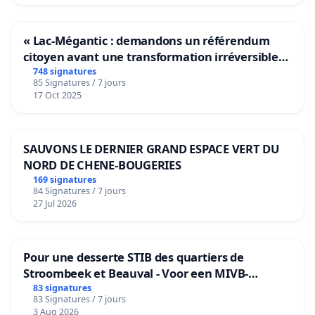
« Lac-Mégantic : demandons un référendum
citoyen avant une transformation irréversible
de notre territoire »
748 signatures
85 Signatures / 7 jours
17 Oct 2025
SAUVONS LE DERNIER GRAND ESPACE VERT DU
NORD DE CHENE-BOUGERIES
169 signatures
84 Signatures / 7 jours
27 Jul 2026
Pour une desserte STIB des quartiers de
Stroombeek et Beauval - Voor een MIVB-
bediening van de wijken Strombeek en Het
83 signatures
83 Signatures / 7 jours
Voor
3 Aug 2026