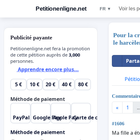
Petitionenligne.net
Voir les p
FR ▼
Pour la cr
Publicité payante
le harcèl
Petitionenligne.net fera la promotion
de cette pétition auprès de
3,000
Parta
personnes.
Apprendre encore plus...
Pétiti
5 €
10 €
20 €
40 €
80 €
Commentair
Méthode de paiement
«
1
..
PayPal
Google Pay
Apple Pay
Carte de crédit
#1606
Méthode de paiement
Ma fille a é