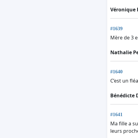
Véronique 
#1639
Mère de 3 e
Nathalie Pe
#1640
C’est un fléa
Bénédicte 
#1641
Ma fille a s
leurs proche