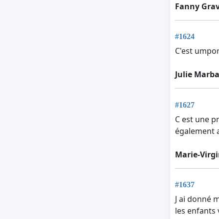
Fanny Gra
#1624
C'est umpo
Julie Marba
#1627
C est une p
également a
Marie-Virg
#1637
J ai donné 
les enfants