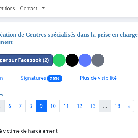
étitions
Contact :
éation de Centres spécialisés dans la prise en charge
ement
ger sur Facebook (2)
on
Signatures
Plus de visibilité
3 586
es
.
6
7
8
9
10
11
12
13
...
18
»
té victime de harcèlement