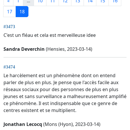
«
1
...
10
11
12
13
14
15
16
17
18
#3473
C'est un fléau et cela est merveilleuse idee
Sandra Deverchin
(Hensies, 2023-03-14)
#3474
Le harcèlement est un phénomène dont on entend
parler de plus en plus. Je pense que l'accès facile aux
réseaux sociaux pour des personnes de plus en plus
jeunes et sans surveillance a malheureusement amplifié
ce phénomène. Il est indispensable que ce genre de
centres existent et se multiplient.
Jonathan Lecocq
(Mons (Hyon), 2023-03-14)