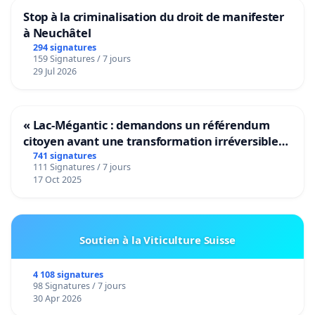
Stop à la criminalisation du droit de manifester
à Neuchâtel
294 signatures
159 Signatures / 7 jours
29 Jul 2026
« Lac-Mégantic : demandons un référendum
citoyen avant une transformation irréversible
de notre territoire »
741 signatures
111 Signatures / 7 jours
17 Oct 2025
Soutien à la Viticulture Suisse
4 108 signatures
98 Signatures / 7 jours
30 Apr 2026