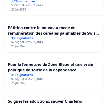
1 024 signatures
55 Signatures / 7 jours
22 Jul 2026
Pétition contre le nouveau mode de
rémunération des céréales panifiables de Swiss
granum basé sur la teneur en protéines
338 signatures
52 Signatures / 7 jours
27 Jul 2026
Pour la fermeture de Zone Bleue et une vraie
politique de sortie de la dépendance
218 signatures
51 Signatures / 7 jours
26 Jul 2026
Soigner les addictions, sauver Charleroi.