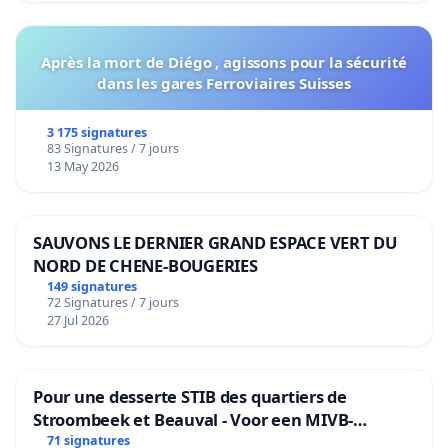
Après la mort de Diégo , agissons pour la sécurité
dans les gares Ferroviaires Suisses
3 175 signatures
83 Signatures / 7 jours
13 May 2026
SAUVONS LE DERNIER GRAND ESPACE VERT DU
NORD DE CHENE-BOUGERIES
149 signatures
72 Signatures / 7 jours
27 Jul 2026
Pour une desserte STIB des quartiers de
Stroombeek et Beauval - Voor een MIVB-
bediening van de wijken Strombeek en Het
71 signatures