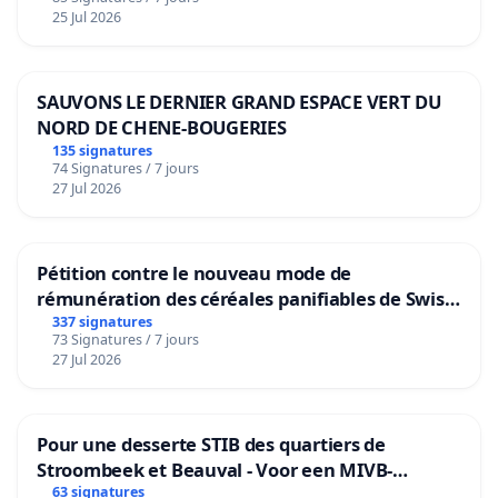
25 Jul 2026
SAUVONS LE DERNIER GRAND ESPACE VERT DU
NORD DE CHENE-BOUGERIES
135 signatures
74 Signatures / 7 jours
27 Jul 2026
Pétition contre le nouveau mode de
rémunération des céréales panifiables de Swiss
granum basé sur la teneur en protéines
337 signatures
73 Signatures / 7 jours
27 Jul 2026
Pour une desserte STIB des quartiers de
Stroombeek et Beauval - Voor een MIVB-
bediening van de wijken Strombeek en Het
63 signatures