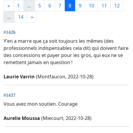
«
1
...
5
6
7
8
9
10
11
12
...
14
»
#1426
Y'en a marre que ça soit toujours les mêmes (des
professionnels indispensables cela dit) qui doivent faire
des concessions et payer pour les gros, qui eux ne se
remettent jamais en question !
Laurie Varrin
(Montfaucon, 2022-10-28)
#1437
Vous avez mon soutien. Courage
Aurelie Moussa
(Miecourt, 2022-10-28)