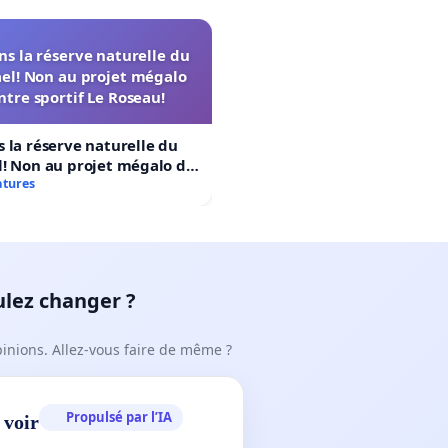
s la réserve naturelle du
el! Non au projet mégalo
ntre sportif Le Roseau!
 la réserve naturelle du
! Non au projet mégalo du
rtif Le Roseau!
atures
ulez changer ?
pinions. Allez-vous faire de même ?
Propulsé par l’IA
 voir