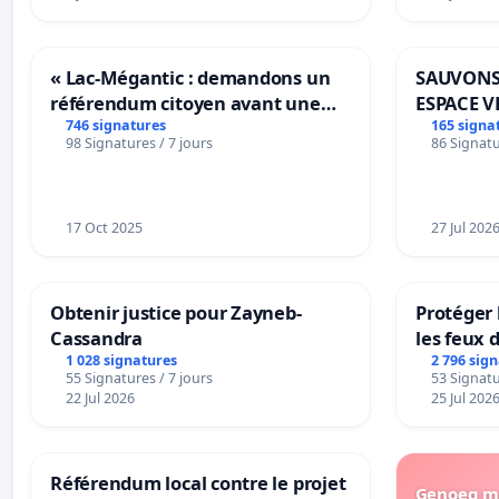
« Lac-Mégantic : demandons un
SAUVONS
référendum citoyen avant une
ESPACE V
transformation irréversible de
BOUGERI
746 signatures
165 signa
98 Signatures / 7 jours
86 Signatu
notre territoire »
17 Oct 2025
27 Jul 202
Obtenir justice pour Zayneb-
Protéger 
Cassandra
les feux d
1 028 signatures
2 796 sig
55 Signatures / 7 jours
53 Signatu
22 Jul 2026
25 Jul 202
Référendum local contre le projet
Genoeg me