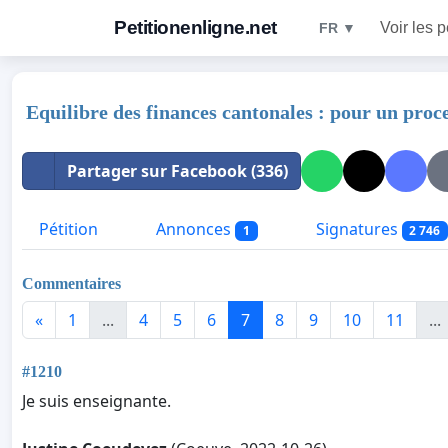
Petitionenligne.net
Voir les p
FR ▼
Equilibre des finances cantonales : pour un proce
Partager sur Facebook (336)
Pétition
Annonces
Signatures
1
2 746
Commentaires
«
1
...
4
5
6
7
8
9
10
11
...
#1210
Je suis enseignante.