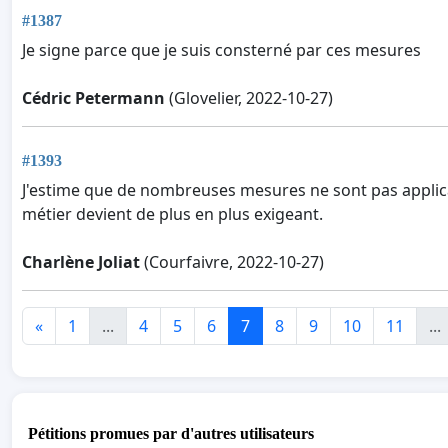
#1387
Je signe parce que je suis consterné par ces mesures
Cédric Petermann
(Glovelier, 2022-10-27)
#1393
J'estime que de nombreuses mesures ne sont pas applica
métier devient de plus en plus exigeant.
Charlène Joliat
(Courfaivre, 2022-10-27)
«
1
...
4
5
6
7
8
9
10
11
...
Pétitions promues par d'autres utilisateurs