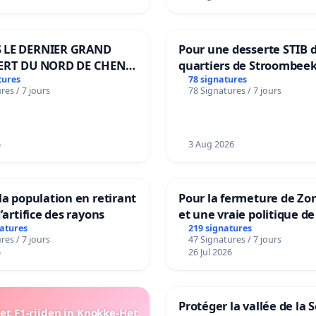
 LE DERNIER GRAND
Pour une desserte STIB 
ERT DU NORD DE CHENE-
quartiers de Stroombeek
ES
Beauval - Voor een MIVB
tures
78 signatures
res / 7 jours
78 Signatures / 7 jours
bediening van de wijken
Strombeek en Het Voor
6
3 Aug 2026
la population en retirant
Pour la fermeture de Zo
’artifice des rayons
et une vraie politique de
la dépendance
natures
219 signatures
res / 7 jours
47 Signatures / 7 jours
6
26 Jul 2026
Protéger la vallée de la 
t F1-rijden in Knokke-Het