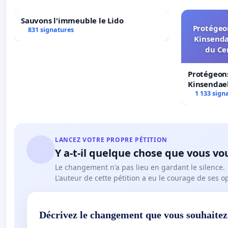
Sauvons l'immeuble le Lido
Protégeon
831 signatures
Kinsenda
du Ce
Protégeons
Kinsendael
Centre spo
1 133 sign
LANCEZ VOTRE PROPRE PÉTITION
Y a-t-il quelque chose que vous vo
Le changement n'a pas lieu en gardant le silence.
L'auteur de cette pétition a eu le courage de ses o
Décrivez le changement que vous souhaitez