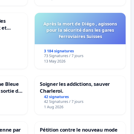
des
Après la mort de Diégo , agissons
 et
pour la sécurité dans les gares
-
Ferroviaires Suisses
3 184 signatures
73 Signatures / 7 jours
13 May 2026
ne Bleue
Soigner les addictions, sauver
 sortie de
Charleroi.
42 signatures
42 Signatures / 7 jours
1 Aug 2026
Senne par
Pétition contre le nouveau mode