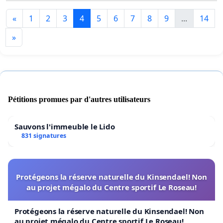
«
1
2
3
4
5
6
7
8
9
...
14
»
Pétitions promues par d'autres utilisateurs
Sauvons l'immeuble le Lido
831 signatures
Protégeons la réserve naturelle du Kinsendael! Non
au projet mégalo du Centre sportif Le Roseau!
Protégeons la réserve naturelle du Kinsendael! Non
au projet mégalo du Centre sportif Le Roseau!