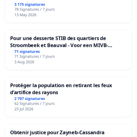
3 175 signatures
78 Signatures / 7 jours
13 May 2026
Pour une desserte STIB des quartiers de
Stroombeek et Beauval - Voor een MIVB-
bediening van de wijken Strombeek en Het
71 signatures
71 Signatures / 7 jours
Voor
3 Aug 2026
Protéger la population en retirant les feux
d’artifice des rayons
2 797 signatures
62 Signatures / 7 jours
25 Jul 2026
Obtenir justice pour Zayneb-Cassandra