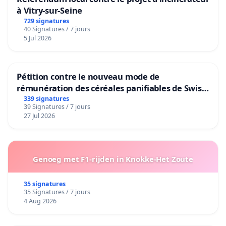
à Vitry-sur-Seine
729 signatures
40 Signatures / 7 jours
5 Jul 2026
Pétition contre le nouveau mode de
rémunération des céréales panifiables de Swiss
granum basé sur la teneur en protéines
339 signatures
39 Signatures / 7 jours
27 Jul 2026
Genoeg met F1-rijden in Knokke-Het Zoute
35 signatures
35 Signatures / 7 jours
4 Aug 2026