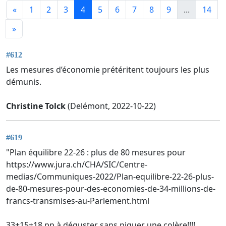
«
1
2
3
4
5
6
7
8
9
...
14
»
#612
Les mesures d’économie prétéritent toujours les plus
démunis.
Christine Tolck
(Delémont, 2022-10-22)
#619
"Plan équilibre 22-26 : plus de 80 mesures pour
https://www.jura.ch/CHA/SIC/Centre-
medias/Communiques-2022/Plan-equilibre-22-26-plus-
de-80-mesures-pour-des-economies-de-34-millions-de-
francs-transmises-au-Parlement.html
33+15+18 pp à déguster sans piquer une colère!!!!