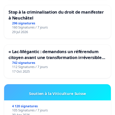
Stop à la criminalisation du droit de manifester
à Neuchâtel
296 signatures
160 Signatures / 7 jours
29 Jul 2026
« Lac-Mégantic : demandons un référendum
citoyen avant une transformation irréversible
de notre territoire »
742 signatures
112 Signatures / 7 jours
17 Oct 2025
Soutien à la Viticulture Suisse
4 120 signatures
105 Signatures / 7 jours
30 Apr 2026