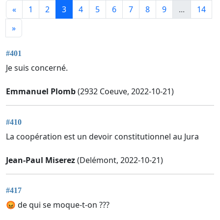
«
1
2
3
4
5
6
7
8
9
...
14
»
#401
Je suis concerné.
Emmanuel Plomb
(2932 Coeuve, 2022-10-21)
#410
La coopération est un devoir constitutionnel au Jura
Jean-Paul Miserez
(Delémont, 2022-10-21)
#417
😡 de qui se moque-t-on ???