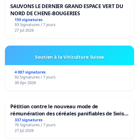
SAUVONS LE DERNIER GRAND ESPACE VERT DU
NORD DE CHENE-BOUGERIES
159 signatures
93 Signatures / 7 jours
27 Jul 2026
Soutien à la Viticulture Suisse
4 087 signatures
92 Signatures / 7 jours
30 Apr 2026
Pétition contre le nouveau mode de
rémunération des céréales panifiables de Swiss
granum basé sur la teneur en protéines
337 signatures
76 Signatures / 7 jours
27 Jul 2026