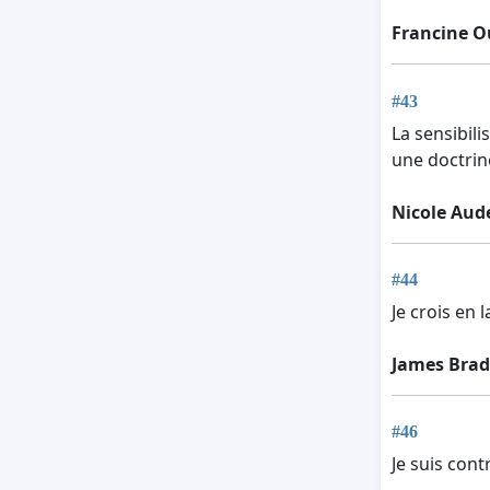
Francine O
#43
La sensibil
une doctrin
Nicole Aud
#44
Je crois en l
James Brad
#46
Je suis cont