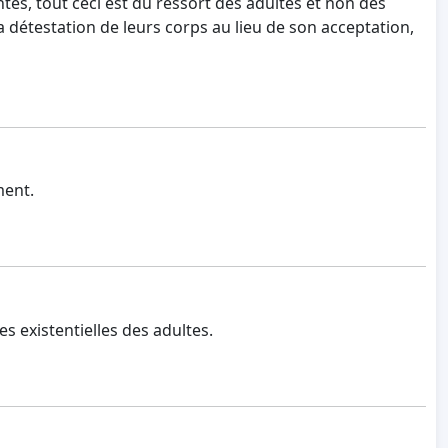
es, tout ceci est du ressort des adultes et non des
détestation de leurs corps au lieu de son acceptation,
ment.
ses existentielles des adultes.