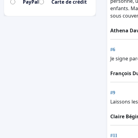
personne, u
PayPal
Carte de crédit
enfants. Ma
sous couver
Athena Dav
#6
Je signe par
François D
#9
Laissons les
Claire Bégi
#11