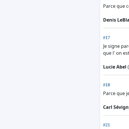
Parce que ce
Denis LeBl
#17
Je signe par
que l' on es
Lucie Abel
(
#18
Parce que je
Carl Sévign
#21