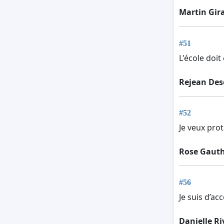
Martin Gir
#51
L'école doit
Rejean Des
#52
Je veux pro
Rose Gauth
#56
Je suis d’a
Danielle Ri