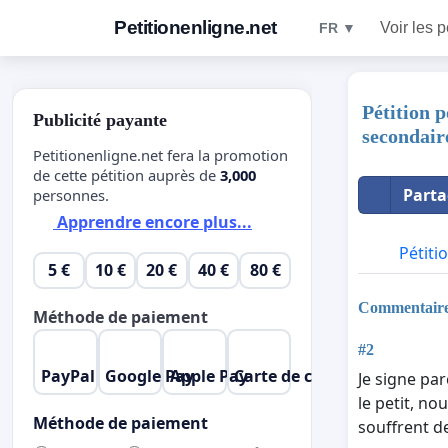
Petitionenligne.net
Voir les p
FR ▼
Pétition p
Publicité payante
secondair
Petitionenligne.net fera la promotion
de cette pétition auprès de
3,000
Parta
personnes.
Apprendre encore plus...
Pétiti
5 €
10 €
20 €
40 €
80 €
Commentair
Méthode de paiement
#2
PayPal
Google Pay
Apple Pay
Carte de crédit
Je signe pa
le petit, no
Méthode de paiement
souffrent de