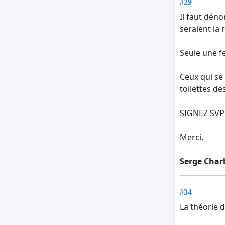
#29
Il faut dén
seraient la r
Seule une f
Ceux qui se
toilettes d
SIGNEZ SVP 
Merci.
Serge Cha
#34
La théorie 