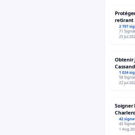
Protéger
retirant 
rayons
2 797 si
71 Signat
25 Jul 20
Obtenir 
Cassand
1 024 si
58 Signat
22 Jul 20
Soigner 
Charlero
42 signa
42 Signat
1 Aug 20