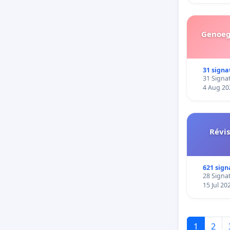
Genoeg 
31 signa
31 Signat
4 Aug 20
Révis
621 sign
28 Signat
15 Jul 20
1
2