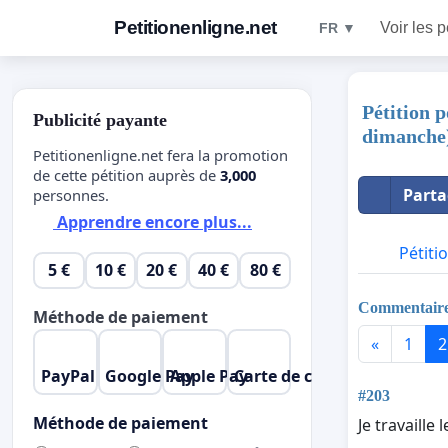
Petitionenligne.net
Voir les p
FR ▼
Pétition p
Publicité payante
dimanche
Petitionenligne.net fera la promotion
de cette pétition auprès de
3,000
Parta
personnes.
Apprendre encore plus...
Pétiti
5 €
10 €
20 €
40 €
80 €
Commentair
Méthode de paiement
«
1
2
PayPal
Google Pay
Apple Pay
Carte de crédit
#203
Méthode de paiement
Je travaille