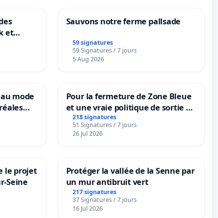
des
Sauvons notre ferme pallsade
k et
B-
59 signatures
59 Signatures / 7 jours
n
5 Aug 2026
veau mode
Pour la fermeture de Zone Bleue
réales
et une vraie politique de sortie de
ranum basé
la dépendance
218 signatures
51 Signatures / 7 jours
nes
26 Jul 2026
 le projet
Protéger la vallée de la Senne par
ur-Seine
un mur antibruit vert
217 signatures
37 Signatures / 7 jours
16 Jul 2026