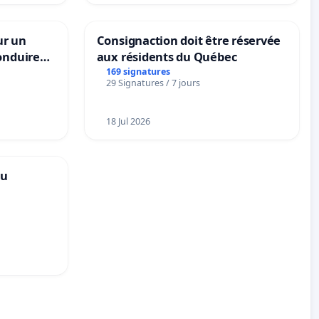
ur un
Consignaction doit être réservée
onduire
aux résidents du Québec
rs langues
169 signatures
29 Signatures / 7 jours
18 Jul 2026
au