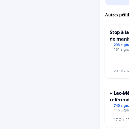
Autres pétit
Stop à l
de mani
293 sign
161 Signa
29 Jul 20
« Lac-M
référen
transfor
740 sign
116 Signa
notre ter
17 Oct 2