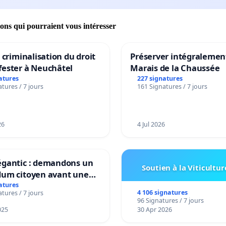
ions qui pourraient vous intéresser
a criminalisation du droit
Préserver intégralement
fester à Neuchâtel
Marais de la Chaussée
atures
227 signatures
tures / 7 jours
161 Signatures / 7 jours
26
4 Jul 2026
égantic : demandons un
Soutien à la Viticultur
dum citoyen avant une
mation irréversible de
atures
4 106 signatures
tures / 7 jours
ritoire »
96 Signatures / 7 jours
025
30 Apr 2026