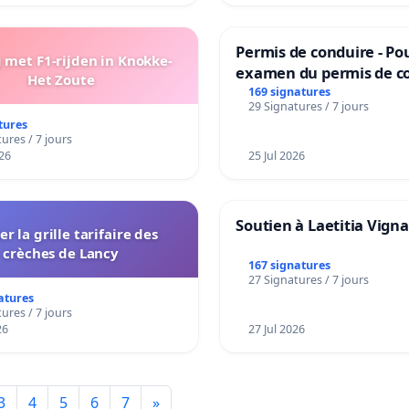
Permis de conduire - Po
met F1-rijden in Knokke-
examen du permis de c
Het Zoute
accessible dans plusieu
169 signatures
29 Signatures / 7 jours
à Bruxelles
tures
ures / 7 jours
26
25 Jul 2026
Soutien à Laetitia Vign
er la grille tarifaire des
crèches de Lancy
167 signatures
27 Signatures / 7 jours
atures
ures / 7 jours
26
27 Jul 2026
3
4
5
6
7
»