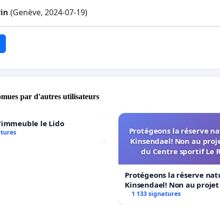
in
(Genève, 2024-07-19)
omues par d'autres utilisateurs
'immeuble le Lido
Protégeons la réserve na
atures
Kinsendael! Non au proj
du Centre sportif Le 
Protégeons la réserve nat
Kinsendael! Non au proje
Centre sportif Le Roseau!
1 133 signatures