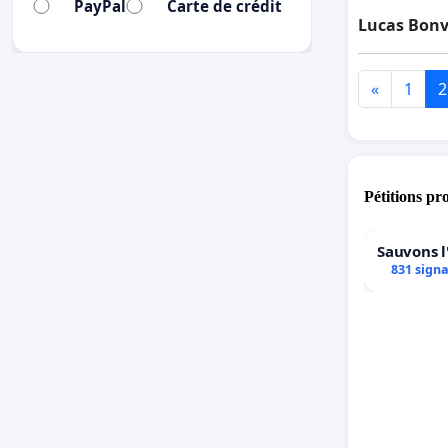
PayPal
Carte de crédit
Lucas Bonv
«
1
2
Pétitions pr
Sauvons l
831 sign