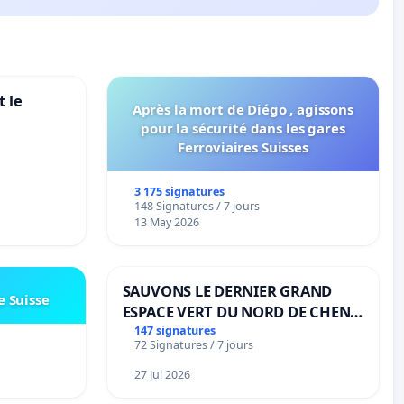
 le
Après la mort de Diégo , agissons
pour la sécurité dans les gares
Ferroviaires Suisses
3 175 signatures
148 Signatures / 7 jours
13 May 2026
SAUVONS LE DERNIER GRAND
e Suisse
ESPACE VERT DU NORD DE CHENE-
BOUGERIES
147 signatures
72 Signatures / 7 jours
27 Jul 2026