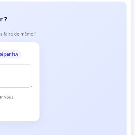
r ?
ous faire de même ?
é par l’IA
ur vous.