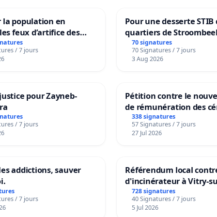
 la population en
Pour une desserte STIB 
les feux d’artifice des
quartiers de Stroombee
Beauval - Voor een MIV
gnatures
70 signatures
ures / 7 jours
70 Signatures / 7 jours
bediening van de wijke
26
3 Aug 2026
Strombeek en Het Voor
justice pour Zayneb-
Pétition contre le nou
ra
de rémunération des cé
panifiables de Swiss g
gnatures
338 signatures
ures / 7 jours
57 Signatures / 7 jours
sur la teneur en protéi
26
27 Jul 2026
les addictions, sauver
Référendum local contre
i.
d'incinérateur à Vitry-s
tures
728 signatures
ures / 7 jours
40 Signatures / 7 jours
26
5 Jul 2026