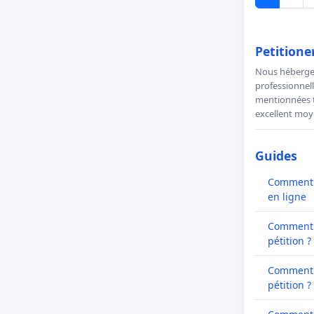
Petitione
Nous hébergeo
professionnell
mentionnées to
excellent moye
Guides
Comment l
en ligne
Comment 
pétition ?
Comment 
pétition ?