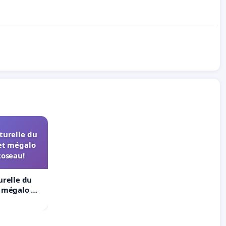
turelle du
et mégalo
Roseau!
urelle du
t mégalo du