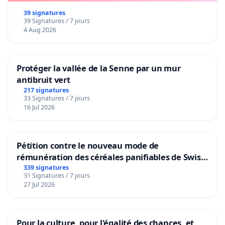
39 signatures
39 Signatures / 7 jours
4 Aug 2026
Protéger la vallée de la Senne par un mur
antibruit vert
217 signatures
33 Signatures / 7 jours
16 Jul 2026
Pétition contre le nouveau mode de
rémunération des céréales panifiables de Swiss
granum basé sur la teneur en protéines
339 signatures
31 Signatures / 7 jours
27 Jul 2026
Pour la culture, pour l'égalité des chances, et