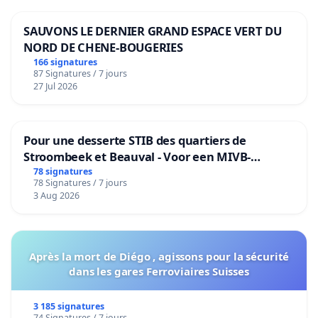
SAUVONS LE DERNIER GRAND ESPACE VERT DU
NORD DE CHENE-BOUGERIES
166 signatures
87 Signatures / 7 jours
27 Jul 2026
Pour une desserte STIB des quartiers de
Stroombeek et Beauval - Voor een MIVB-
bediening van de wijken Strombeek en Het
78 signatures
78 Signatures / 7 jours
Voor
3 Aug 2026
Après la mort de Diégo , agissons pour la sécurité
dans les gares Ferroviaires Suisses
3 185 signatures
74 Signatures / 7 jours