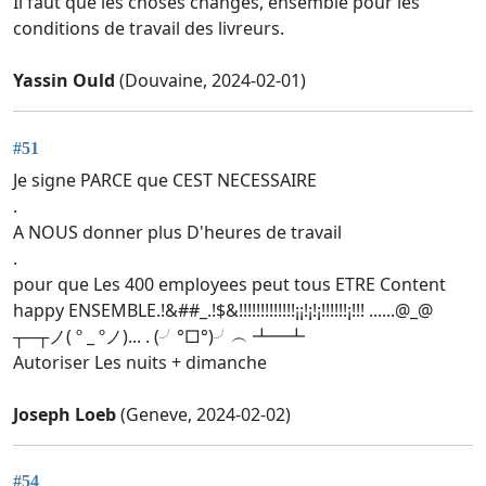
Il faut que les choses changes, ensemble pour les
conditions de travail des livreurs.
Yassin Ould
(Douvaine, 2024-02-01)
#51
Je signe PARCE que CEST NECESSAIRE
.
A NOUS donner plus D'heures de travail
.
pour que Les 400 employees peut tous ETRE Content
happy ENSEMBLE.!&##_.!$&!!!!!!!!!!!!!¡¡!¡!¡!!!!!!¡!!! ......@_@
┬─┬ノ( º _ ºノ)... . (╯°□°)╯︵ ┻━┻
Autoriser Les nuits + dimanche
Joseph Loeb
(Geneve, 2024-02-02)
#54